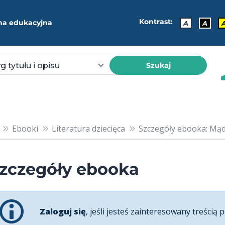
Kontrast:
ma edukacyjna
A
A
Szukaj
Ebooki
Literatura dziecięca
Szczegóły ebooka: Mądr
zczegóły ebooka
Zaloguj się
, jeśli jesteś zainteresowany treścią p