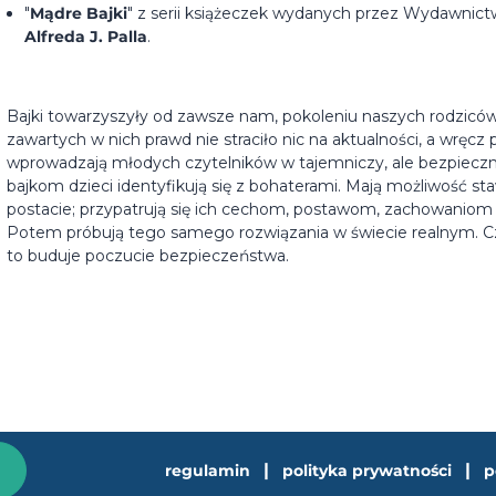
"
Mądre Bajki
" z serii książeczek wydanych przez Wydawnict
Alfreda J. Palla
.
Bajki towarzyszyły od zawsze nam, pokoleniu naszych rodziców
zawartych w nich prawd nie straciło nic na aktualności, a wręcz 
wprowadzają młodych czytelników w tajemniczy, ale bezpieczny ś
bajkom dzieci identyfikują się z bohaterami. Mają możliwość s
postacie; przypatrują się ich cechom, postawom, zachowaniom 
Potem próbują tego samego rozwiązania w świecie realnym. Czę
to buduje poczucie bezpieczeństwa.
|
|
regulamin
polityka prywatności
p