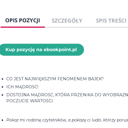
OPIS POZYCJI
SZCZEGÓŁY
SPIS TREŚCI
Kup pozycję na ebookpoint.pl
CO JEST NAJWIĘKSZYM FENOMENEM BAJEK?
ICH MĄDROŚĆ!
DOSTOJNA MĄDROŚĆ, KTÓRA PRZENIKA DO WYOBRAŹNI
POCZUCIE WARTOŚCI.
Pokaz mi rodzinę czytelników, a pokażę ci ludzi, którzy porus