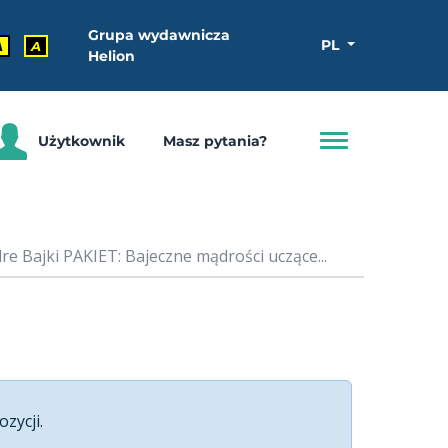
Grupa wydawnicza
PL
A
A
Helion
Użytkownik
Masz pytania?
e Bajki PAKIET: Bajeczne mądrości uczące...
ozycji.