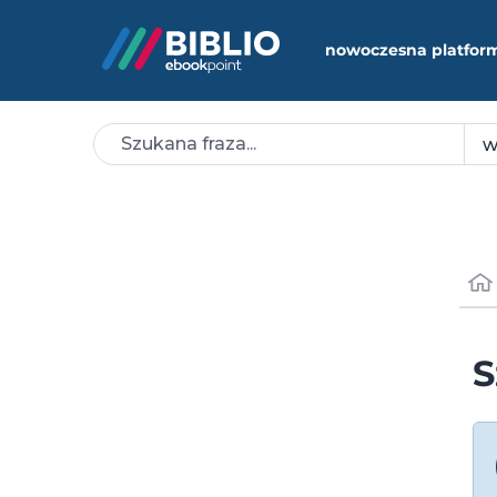
nowoczesna platfor
S