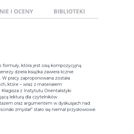
NIE I OCENY
BIBLIOTEKI
 formuły, która jest osią kompozycyjną
zy dzieła książka zawiera licznie
u. W pracy zaproponowana została
ych, które – wraz z materiałem
łagisza z Instytutu Orientalistyki
jącą lekturą dla czytelników
ortażem oraz argumentem w dyskusjach nad
ciński zmyślał” stało się niemal przysłowiowe.