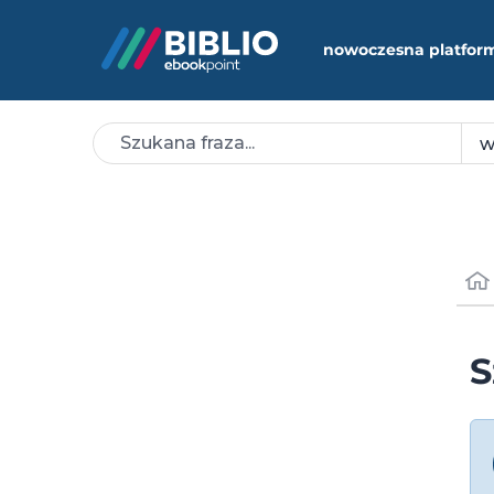
nowoczesna platfor
S