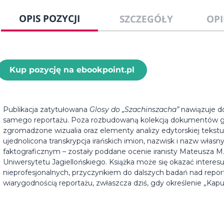
OPIS POZYCJI
SZCZEGÓŁY
OPI
Kup pozycję na ebookpoint.pl
Publikacja zatytułowana
Glosy do „Szachinszacha”
nawiązuje do
samego reportażu. Poza rozbudowaną kolekcją dokumentów gene
zgromadzone wizualia oraz elementy analizy edytorskiej tekst
ujednolicona transkrypcja irańskich imion, nazwisk i nazw własn
faktograficznym – zostały poddane ocenie iranisty Mateusza M. K
Uniwersytetu Jagiellońskiego. Książka może się okazać interesu
nieprofesjonalnych, przyczynkiem do dalszych badań nad rep
wiarygodnością reportażu, zwłaszcza dziś, gdy określenie „Kapuś