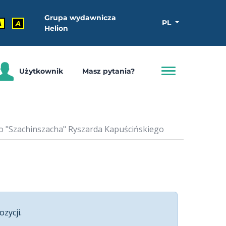
Grupa wydawnicza
PL
A
A
Helion
Użytkownik
Masz pytania?
do "Szachinszacha" Ryszarda Kapuścińskiego
ozycji.