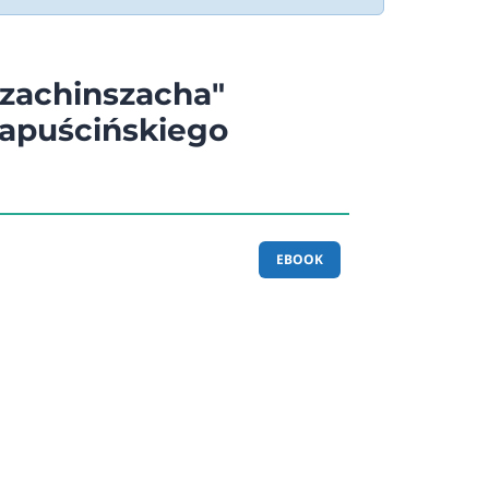
Szachinszacha"
apuścińskiego
EBOOK