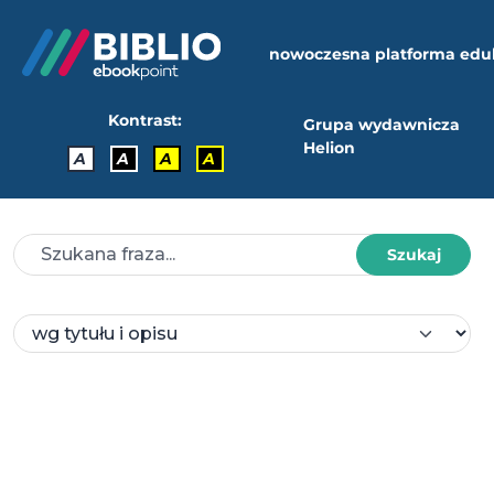
nowoczesna platforma edu
Kontrast:
Grupa wydawnicza
Helion
A
A
A
A
Szukaj