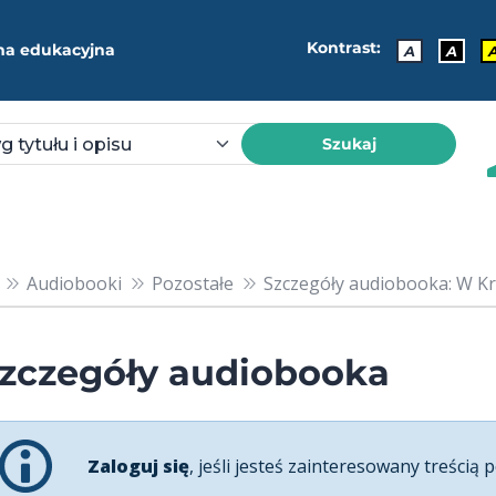
Kontrast:
ma edukacyjna
A
A
Szukaj
Audiobooki
Pozostałe
Szczegóły audiobooka: W Kr
zczegóły audiobooka
Zaloguj się
, jeśli jesteś zainteresowany treścią p