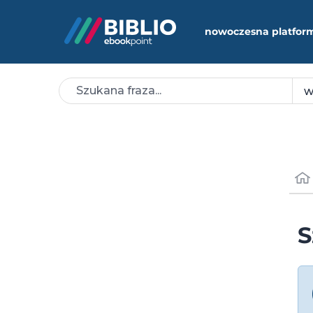
nowoczesna platfor
S