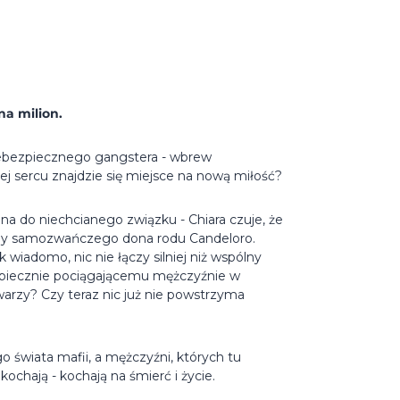
na milion.
niebezpiecznego gangstera - wbrew
jej sercu znajdzie się miejsce na nową miłość?
a do niechcianego związku - Chiara czuje, że
edziby samozwańczego dona rodu Candeloro.
 wiadomo, nic nie łączy silniej niż wspólny
zpiecznie pociągającemu mężczyźnie w
arzy? Czy teraz nic już nie powstrzyma
go świata mafii, a mężczyźni, których tu
ochają - kochają na śmierć i życie.