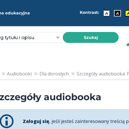
Kontrast:
ma edukacyjna
A
A
Szukaj
Audiobooki
Dla dorosłych
Szczegóły audiobooka: P
zczegóły audiobooka
Zaloguj się
, jeśli jesteś zainteresowany treścią p