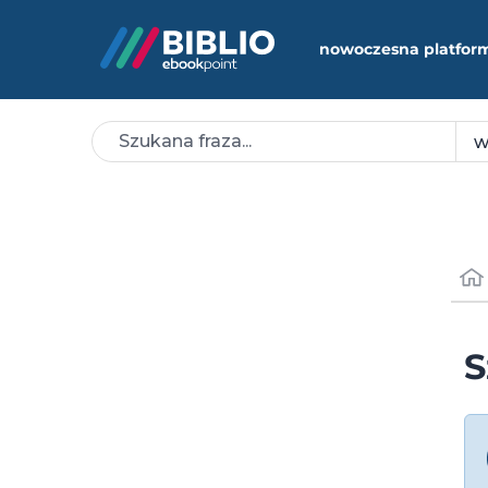
nowoczesna platfor
S