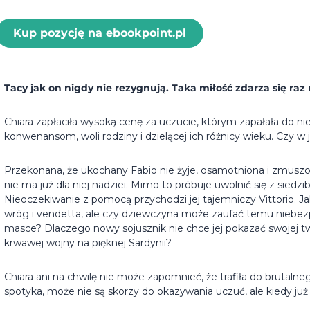
Kup pozycję na ebookpoint.pl
Tacy jak on nigdy nie rezygnują. Taka miłość zdarza się raz 
Chiara zapłaciła wysoką cenę za uczucie, którym zapałała do 
konwenansom, woli rodziny i dzielącej ich różnicy wieku. Czy w 
Przekonana, że ukochany Fabio nie żyje, osamotniona i zmuszon
nie ma już dla niej nadziei. Mimo to próbuje uwolnić się z si
Nieoczekiwanie z pomocą przychodzi jej tajemniczy Vittorio. Jak
wróg i vendetta, ale czy dziewczyna może zaufać temu niebe
masce? Dlaczego nowy sojusznik nie chce jej pokazać swojej tw
krwawej wojny na pięknej Sardynii?
Chiara ani na chwilę nie może zapomnieć, że trafiła do brutalne
spotyka, może nie są skorzy do okazywania uczuć, ale kiedy już k