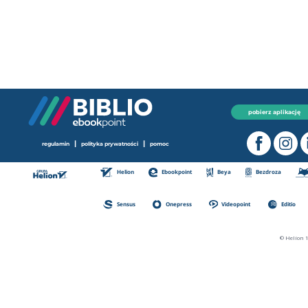
pobierz aplikację
|
|
regulamin
polityka prywatności
pomoc
Helion
Ebookpoint
Beya
Bezdroza
Sensus
Onepress
Videopoint
Editio
© Helion 1