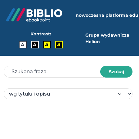
nowoczesna platforma edu
Kontrast:
Grupa wydawnicza
Helion
A
A
A
A
Szukaj