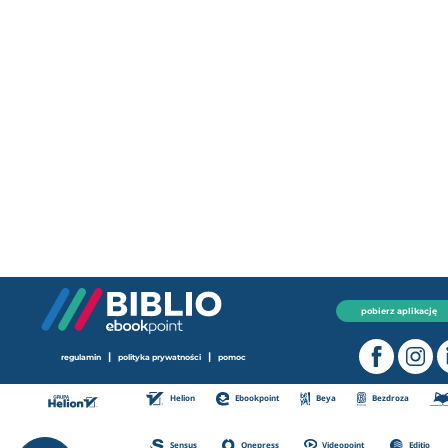
pobierz aplikację
|
|
regulamin
polityka prywatności
pomoc
Helion
Ebookpoint
Beya
Bezdroza
Sensus
Onepress
Videopoint
Editio