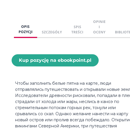
OPINIE
OPIS
SPIS
I
POZYCJI
SZCZEGÓŁY
TREŚCI
OCENY
BIBLIOT
Kup pozycję na ebookpoint.pl
Чтобы заполнить белые пятна на карте, люди
отправлялись путешествовать и открывали новые земл
Исследователи древности рисковали, попадали в пле
страдали от холода или жары, неслись в каноэ по
стремительным потокам горных рек, тонули или
срывались со скал. Однако желание нанести на карту
новый остров или пролив всегда побеждало. Открыти
викингами Северной Америки, три путешествия