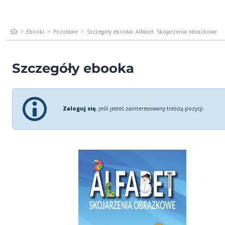
Ebooki
Pozostałe
Szczegóły ebooka: Alfabet. Skojarzenia obrazkowe
Szczegóły ebooka
Zaloguj się
, jeśli jesteś zainteresowany treścią pozycji.