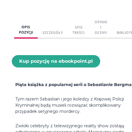
OPINIE
OPIS
SPIS
I
POZYCJI
SZCZEGÓŁY
TREŚCI
OCENY
BIBLIOT
Kup pozycję na ebookpoint.pl
Piąta książka z popularnej serii o Sebastianie Bergma
Tym razem Sebastian i jego koledzy z Krajowej Policji
Kryminalnej będą musieli rozwiązać skomplikowany
przypadek seryjnego mordercy.
Zwłoki celebryty z telewizyjnego reality show zostają
odnalezione w opuszczonej szkole. Mężczyzna siedzi