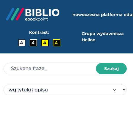
nowoczesna platforma edu
Kontrast:
Grupa wydawnicza
Helion
A
A
A
A
Szukaj