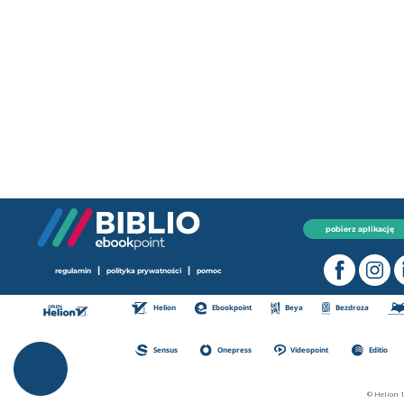
pobierz aplikację
|
|
regulamin
polityka prywatności
pomoc
Helion
Ebookpoint
Beya
Bezdroza
Sensus
Onepress
Videopoint
Editio
© Helion 1