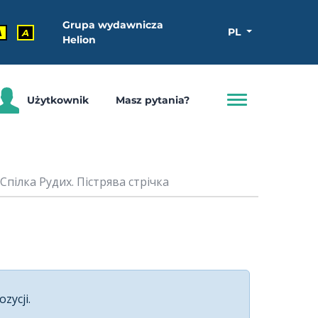
Grupa wydawnicza
PL
A
A
Helion
Użytkownik
Masz pytania?
 Спілка Рудих. Пістрява стрічка
ozycji.