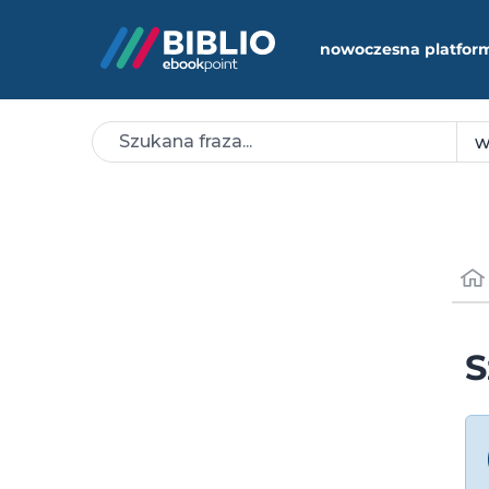
nowoczesna platfor
S