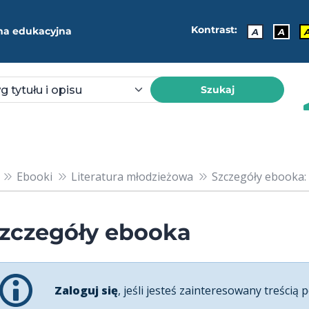
Kontrast:
ma edukacyjna
A
A
Szukaj
Ebooki
Literatura młodzieżowa
Szczegóły ebooka:
zczegóły ebooka
Zaloguj się
, jeśli jesteś zainteresowany treścią p