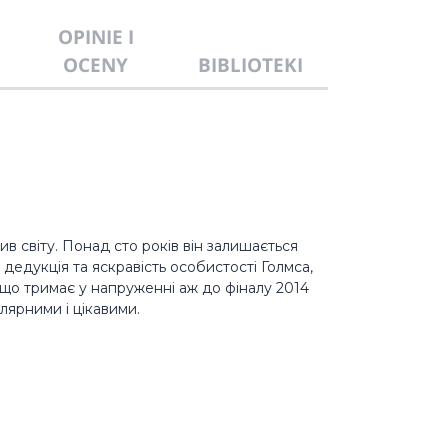
OPINIE I
OCENY
BIBLIOTEKI
в світу. Понад сто років він залишається
дедукція та яскравість особистості Голмса,
 що тримає у напруженні аж до фіналу 2014
ярними і цікавими.