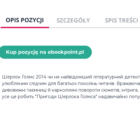
OPIS POZYCJI
SZCZEGÓŁY
SPIS TREŚCI
Kup pozycję na ebookpoint.pl
Шерлок Голмс 2014 чи не найвідоміший літературний детекти
улюбленим слідчим для багатьох поколінь читачів. Вражаюча 
дивовижні таємниці й карколомні повороти сюжетів, інтрига,
усе це робить "Пригоди Шерлока Голмса" надзвичайно попул