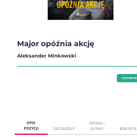
Major opóźnia akcję
Aleksander Minkowski
AUDIOBOOK
OPIS
OPINIE I
POZYCJI
SZCZEGÓŁY
OCENY
BIBLIOTE