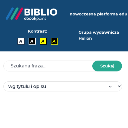
nowoczesna platforma edu
Kontrast:
Grupa wydawnicza
Helion
A
A
A
A
Szukaj