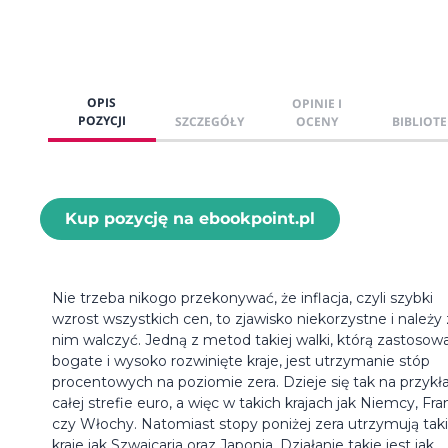
OPIS
OPINIE I
POZYCJI
SZCZEGÓŁY
OCENY
BIBLIOTE
Kup pozycję na ebookpoint.pl
Nie trzeba nikogo przekonywać, że inflacja, czyli szybki
wzrost wszystkich cen, to zjawisko niekorzystne i należy 
nim walczyć. Jedną z metod takiej walki, którą zastosow
bogate i wysoko rozwinięte kraje, jest utrzymanie stóp
procentowych na poziomie zera. Dzieje się tak na przykł
całej strefie euro, a więc w takich krajach jak Niemcy, Fra
czy Włochy. Natomiast stopy poniżej zera utrzymują tak
kraje jak Szwajcaria oraz Japonia. Działanie takie jest jak