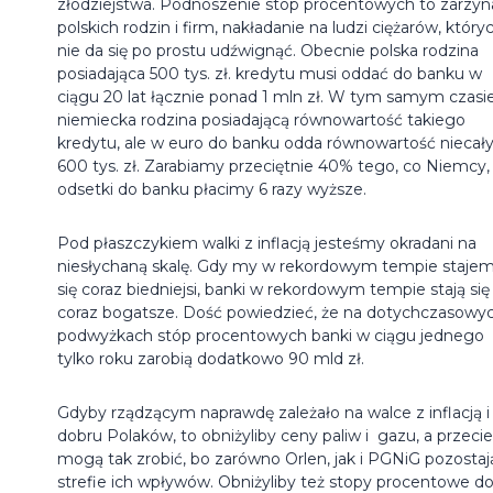
złodziejstwa. Podnoszenie stóp procentowych to zarzyn
polskich rodzin i firm, nakładanie na ludzi ciężarów, który
nie da się po prostu udźwignąć. Obecnie polska rodzina
posiadająca 500 tys. zł. kredytu musi oddać do banku w
ciągu 20 lat łącznie ponad 1 mln zł. W tym samym czasi
niemiecka rodzina posiadającą równowartość takiego
kredytu, ale w euro do banku odda równowartość niecał
600 tys. zł. Zarabiamy przeciętnie 40% tego, co Niemcy, 
odsetki do banku płacimy 6 razy wyższe.
Pod płaszczykiem walki z inflacją jesteśmy okradani na
niesłychaną skalę. Gdy my w rekordowym tempie staje
się coraz biedniejsi, banki w rekordowym tempie stają się
coraz bogatsze. Dość powiedzieć, że na dotychczasowy
podwyżkach stóp procentowych banki w ciągu jednego
tylko roku zarobią dodatkowo 90 mld zł.
Gdyby rządzącym naprawdę zależało na walce z inflacją i
dobru Polaków, to obniżyliby ceny paliw i gazu, a przeci
mogą tak zrobić, bo zarówno Orlen, jak i PGNiG pozostaj
strefie ich wpływów. Obniżyliby też stopy procentowe d