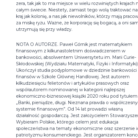
zera, tak jak to ma miejsce w wielu rozwiniętych krajach 
całym świecie. Niestety, zamiast tego wolą traktować na
kraj jak kolonię, a nas jak niewolników, którzy mają praco
za miskę ryżu. Ważne, że korporację się bogacą, a oni sam
utrzymują się przy władzy.
NOTA O AUTORZE. Paweł Górnik jest matematykiem
finansowym z kilkunastoletnim doświadczeniem w
bankowości, absolwentem Uniwersytetu im. Marii Curie-
Skłodowskiej (Wydziału Matematyki, Fizyki i Informatyki)
Ukończył studia podyplomowe w dziedzinie bankowości 
finansów w Szkole Głównej Handlowej. Jest autorem
kilkudziesięciu felietonów i artykułów prasowych oraz
współautorem nominowanej w kategorii najlepszej
ekonomiczno-biznesowej książki 2020 roku pod tytułem
„Banki, pieniądze, długi. Nieznana prawda o współczesn
systemie finansowym”. Od 14 lat prowadzi własną
działalność gospodarczą. Jest założycielem Stowarzysze
Wybieram Polskie, którego celem jest edukacja
społeczeństwa na tematy ekonomiczne oraz szerzenie i
patriotyzmu konsumenckiego. Jest organizatorem konc