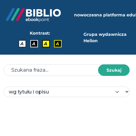
nowoczesna platforma edu
Kontrast:
Grupa wydawnicza
Helion
A
A
A
A
Szukaj