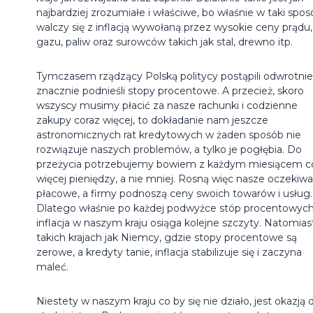
najbardziej zrozumiałe i właściwe, bo właśnie w taki spo
walczy się z inflacją wywołaną przez wysokie ceny prądu,
gazu, paliw oraz surowców takich jak stal, drewno itp.
Tymczasem rządzący Polską politycy postąpili odwrotnie
znacznie podnieśli stopy procentowe. A przecież, skoro
wszyscy musimy płacić za nasze rachunki i codzienne
zakupy coraz więcej, to dokładanie nam jeszcze
astronomicznych rat kredytowych w żaden sposób nie
rozwiązuje naszych problemów, a tylko je pogłębia. Do
przeżycia potrzebujemy bowiem z każdym miesiącem c
więcej pieniędzy, a nie mniej. Rosną więc nasze oczekiwa
płacowe, a firmy podnoszą ceny swoich towarów i usług.
Dlatego właśnie po każdej podwyżce stóp procentowyc
inflacja w naszym kraju osiąga kolejne szczyty. Natomias
takich krajach jak Niemcy, gdzie stopy procentowe są
zerowe, a kredyty tanie, inflacja stabilizuje się i zaczyna
maleć.
Niestety w naszym kraju co by się nie działo, jest okazją 