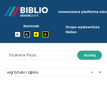
nowoczesna platforma edu
Kontrast:
Grupa wydawnicza
Helion
A
A
A
A
Szukaj