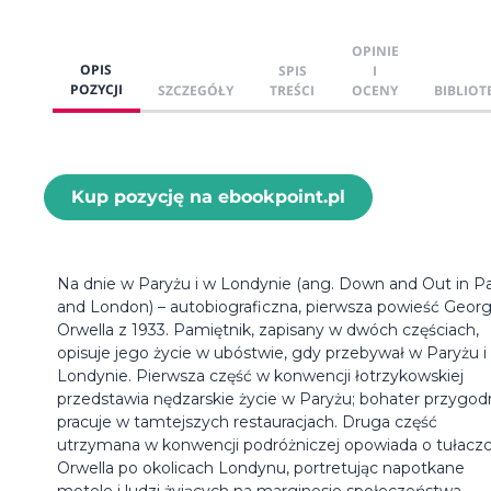
OPINIE
OPIS
SPIS
I
POZYCJI
SZCZEGÓŁY
TREŚCI
OCENY
BIBLIOT
Kup pozycję na ebookpoint.pl
Na dnie w Paryżu i w Londynie (ang. Down and Out in Pa
and London) – autobiograficzna, pierwsza powieść Georg
Orwella z 1933. Pamiętnik, zapisany w dwóch częściach,
opisuje jego życie w ubóstwie, gdy przebywał w Paryżu i
Londynie. Pierwsza część w konwencji łotrzykowskiej
przedstawia nędzarskie życie w Paryżu; bohater przygod
pracuje w tamtejszych restauracjach. Druga część
utrzymana w konwencji podróżniczej opowiada o tułacz
Orwella po okolicach Londynu, portretując napotkane
motele i ludzi żyjących na marginesie społeczeństwa.