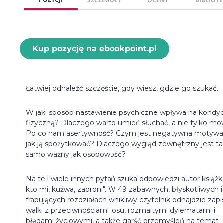
SZCZEGÓŁY
OCENY
BIBLIOTE
Kup pozycję na ebookpoint.pl
Łatwiej odnaleźć szczęście, gdy wiesz, gdzie go szukać.
W jaki sposób nastawienie psychiczne wpływa na kondyc
fizyczną? Dlaczego warto umieć słuchać, a nie tylko mó
Po co nam asertywność? Czym jest negatywna motywac
jak ją spożytkować? Dlaczego wygląd zewnętrzny jest ta
samo ważny jak osobowość?
Na te i wiele innych pytań szuka odpowiedzi autor książk
kto mi, kuźwa, zabroni". W 49 zabawnych, błyskotliwych i
frapujących rozdziałach wnikliwy czytelnik odnajdzie zapi
walki z przeciwnościami losu, rozmaitymi dylematami i
błędami życiowymi, a także garść przemyśleń na temat