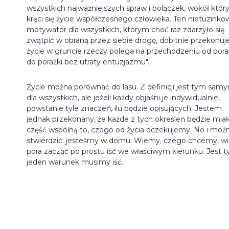
wszystkich najważniejszych spraw i bolączek, wokół któr
kręci się życie współczesnego człowieka. Ten nietuzinko
motywator dla wszystkich, którym choć raz zdarzyło się
zwątpić w obraną przez siebie drogę, dobitnie przekonuje
życie w gruncie rzeczy polega na przechodzeniu od pora
do porażki bez utraty entuzjazmu".
Życie można porównać do lasu. Z definicji jest tym sam
dla wszystkich, ale jeżeli każdy objaśni je indywidualnie,
powstanie tyle znaczeń, ilu będzie opisujących. Jestem
jednak przekonany, że każde z tych określeń będzie miał
część wspólną to, czego od życia oczekujemy. No i moż
stwierdzić: jesteśmy w domu. Wiemy, czego chcemy, wi
pora zacząć po prostu iść we właściwym kierunku. Jest t
jeden warunek musimy iść.