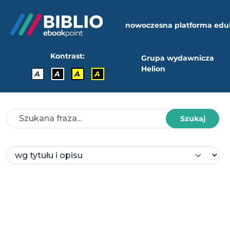
nowoczesna platforma edu
Kontrast:
Grupa wydawnicza
Helion
A
A
A
A
Szukaj