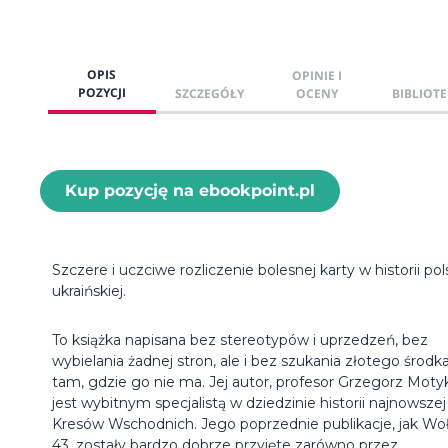
OPIS
OPINIE I
POZYCJI
SZCZEGÓŁY
OCENY
BIBLIOTE
Kup pozycję na ebookpoint.pl
Szczere i uczciwe rozliczenie bolesnej karty w historii pol
ukraińskiej.
To książka napisana bez stereotypów i uprzedzeń, bez
wybielania żadnej stron, ale i bez szukania złotego środk
tam, gdzie go nie ma. Jej autor, profesor Grzegorz Moty
jest wybitnym specjalistą w dziedzinie historii najnowszej
Kresów Wschodnich. Jego poprzednie publikacje, jak Wo
43, zostały bardzo dobrze przyjęte zarówno przez