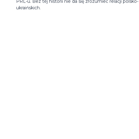
PRL-u. Bez tej historii nie da się zrozumieć relacji polsko-
ukraińskich.