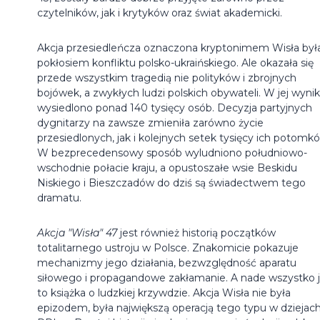
czytelników, jak i krytyków oraz świat akademicki.
Akcja przesiedleńcza oznaczona kryptonimem Wisła był
pokłosiem konfliktu polsko-ukraińskiego. Ale okazała się
przede wszystkim tragedią nie polityków i zbrojnych
bojówek, a zwykłych ludzi polskich obywateli. W jej wyni
wysiedlono ponad 140 tysięcy osób. Decyzja partyjnych
dygnitarzy na zawsze zmieniła zarówno życie
przesiedlonych, jak i kolejnych setek tysięcy ich potomk
W bezprecedensowy sposób wyludniono południowo-
wschodnie połacie kraju, a opustoszałe wsie Beskidu
Niskiego i Bieszczadów do dziś są świadectwem tego
dramatu.
Akcja "Wisła" 47
jest również historią początków
totalitarnego ustroju w Polsce. Znakomicie pokazuje
mechanizmy jego działania, bezwzględność aparatu
siłowego i propagandowe zakłamanie. A nade wszystko j
to książka o ludzkiej krzywdzie. Akcja Wisła nie była
epizodem, była największą operacją tego typu w dziejac