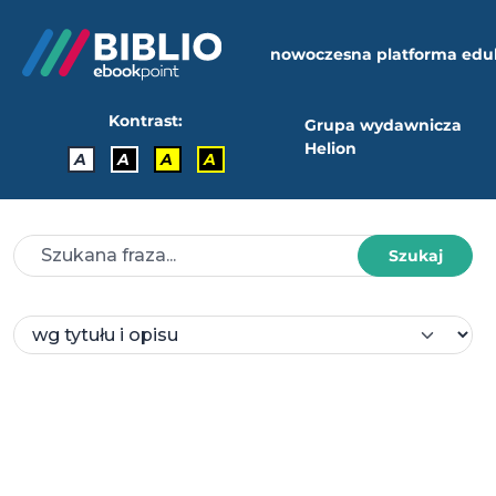
nowoczesna platforma edu
Kontrast:
Grupa wydawnicza
Helion
A
A
A
A
Szukaj