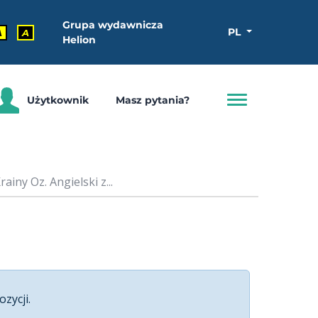
Grupa wydawnicza
PL
A
A
Helion
Użytkownik
Masz pytania?
iny Oz. Angielski z...
ozycji.