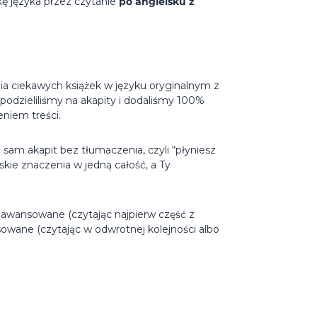
kę języka przez czytanie
po angielsku z
nia ciekawych książek w języku oryginalnym z
odzieliliśmy na akapity i dodaliśmy 100%
niem treści.
sam akapit bez tłumaczenia, czyli “płyniesz
skie znaczenia w jedną całość, a Ty
aawansowane (czytając najpierw część z
owane (czytając w odwrotnej kolejności albo