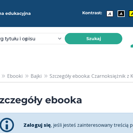
Kontrast:
ma edukacyjna
A
A
Szukaj
Ebooki
Bajki
Szczegóły ebooka: Czarnoksiężnik z Kra
zczegóły ebooka
Zaloguj się
, jeśli jesteś zainteresowany treścią p