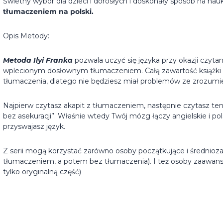
Świetny wybór dla dzieci i dorosłych i doskonały sposób na nau
tłumaczeniem na polski.
Opis Metody:
Metoda Ilyi Franka
pozwala uczyć się języka przy okazji czyta
wplecionym dosłownym tłumaczeniem. Całą zawartość książki p
tłumaczenia, dlatego nie będziesz miał problemów ze zrozumie
Najpierw czytasz akapit z tłumaczeniem, następnie czytasz ten 
bez asekuracji”. Właśnie wtedy Twój mózg łączy angielskie i pol
przyswajasz język.
Z serii mogą korzystać zarówno osoby początkujące i średnioz
tłumaczeniem, a potem bez tłumaczenia). I też osoby zaawans
tylko oryginalną część)