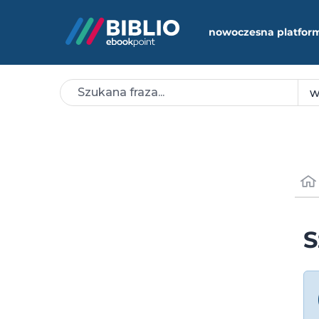
nowoczesna platfor
S