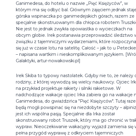
Ganimedesa, do hotelu o nazwie „Pięć Księżyców”, w
którym ma się odbyć bal. Głównym zajęciem jednak staje
górska wspinaczka po ganimedejskich górach, razem ze
specjalnie skonstruowanym dla chłopca robotem Truszk
Nie jest to jednak zwykła opowiastka o wycieczkach na
obcym globie. Irek postanawia przeprowadzić śledztwo 
związku z tajemniczymi wydarzeniami, które rozpoczyna
się już w czasie lotu na satelitę. Całość – jak to u Petecki
– napisana wartkim i nieskomplikowanym językiem. [Wró
Galaktyki, artur-nowakowski.pl]
Irek Skiba to typowy nastolatek. Gdyby nie to, że należy 
rodziny, z której wywodzą się wielcy naukowcy. Ojciec Ir
na przykład projektuje rakiety i silniki rakietowe. W
nadchodzące wakacje ojciec Irka zabiera go na wakacje 
Ganimedesa, do gwiaździńca "Pięć Księżyców". Tutaj raz
będą mogli powspinać się na niezdobyte szczyty – alpin
jest ich wspólna pasją. Specjalnie dla Irka został
skonstruowany robot Truszek, który ma go chronić w tra
wypraw. Nieoczekiwanie wakacyjny wyjazd zamienia się 
pełna przygód wyprawę z odkryciem tajemniczych