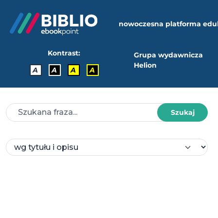
nowoczesna platforma edu
Kontrast:
Grupa wydawnicza
Helion
A
A
A
A
Szukaj