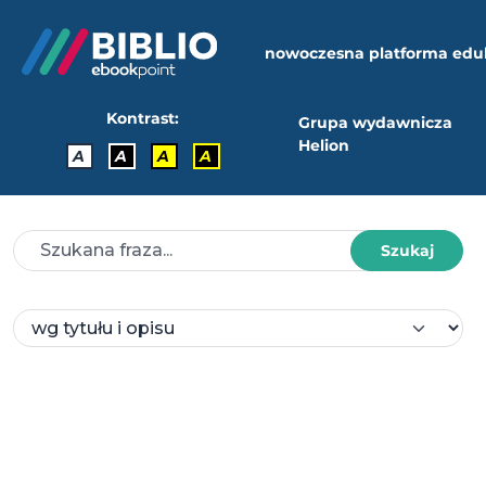
nowoczesna platforma edu
Kontrast:
Grupa wydawnicza
Helion
A
A
A
A
Szukaj