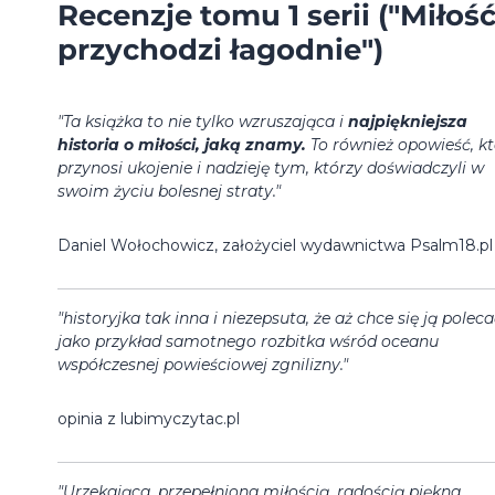
Recenzje tomu 1 serii ("Miłoś
przychodzi łagodnie")
"Ta książka to nie tylko wzruszająca i
najpiękniejsza
historia o miłości, jaką znamy.
To również opowieść, k
przynosi ukojenie i nadzieję tym, którzy doświadczyli w
swoim życiu bolesnej straty."
Daniel Wołochowicz, założyciel wydawnictwa Psalm18.pl
"historyjka tak inna i niezepsuta, że aż chce się ją polec
jako przykład samotnego rozbitka wśród oceanu
współczesnej powieściowej zgnilizny."
opinia z lubimyczytac.pl
"Urzekająca, przepełniona miłością, radością piękna