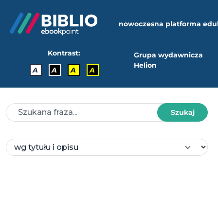
nowoczesna platforma edu
Kontrast:
Grupa wydawnicza
Helion
A
A
A
A
Szukaj