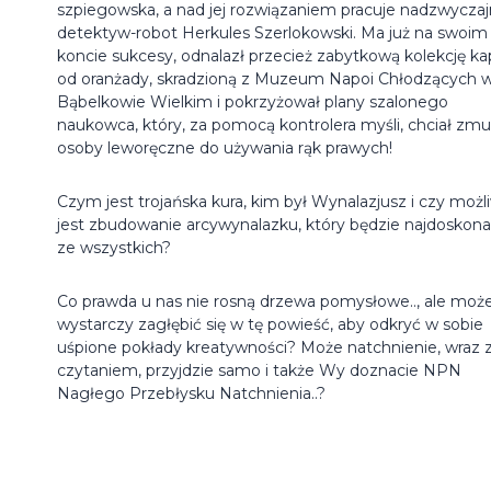
szpiegowska, a nad jej rozwiązaniem pracuje nadzwycza
detektyw-robot Herkules Szerlokowski. Ma już na swoim
koncie sukcesy, odnalazł przecież zabytkową kolekcję kap
od oranżady, skradzioną z Muzeum Napoi Chłodzących 
Bąbelkowie Wielkim i pokrzyżował plany szalonego
naukowca, który, za pomocą kontrolera myśli, chciał zmu
osoby leworęczne do używania rąk prawych!
Czym jest trojańska kura, kim był Wynalazjusz i czy możl
jest zbudowanie arcywynalazku, który będzie najdoskona
ze wszystkich?
Co prawda u nas nie rosną drzewa pomysłowe.., ale moż
wystarczy zagłębić się w tę powieść, aby odkryć w sobie
uśpione pokłady kreatywności? Może natchnienie, wraz 
czytaniem, przyjdzie samo i także Wy doznacie NPN
Nagłego Przebłysku Natchnienia..?