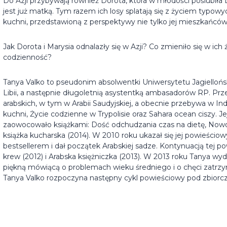
Do Azji przybywają również Dorota, która w młodości poślubiła Li
jest już matką. Tym razem ich losy splatają się z życiem typo
kuchni, przedstawioną z perspektywy nie tylko jej mieszkańców
Jak Dorota i Marysia odnalazły się w Azji? Co zmieniło się w ich
codzienność?
Tanya Valko
to pseudonim absolwentki Uniwersytetu Jagiellońsk
Libii, a następnie długoletnią asystentką ambasadorów RP. Prz
arabskich, w tym w Arabii Saudyjskiej, a obecnie przebywa w Indon
kuchni, Życie codzienne w Trypolisie oraz Sahara ocean ciszy. 
zaowocowało książkami: Dość odchudzania czas na dietę, Now
książka kucharska (2014). W 2010 roku ukazał się jej powieściowy
bestsellerem i dał początek Arabskiej sadze. Kontynuacją tej pow
krew (2012) i Arabska księżniczka (2013). W 2013 roku Tanya w
piękną mówiącą o problemach wieku średniego i o chęci zatrzym
Tanya Valko rozpoczyna następny cykl powieściowy pod zbiorc