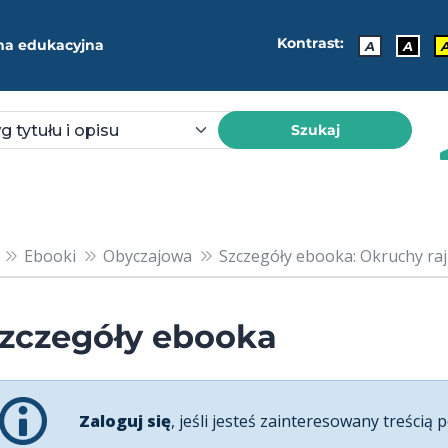
Kontrast:
ma edukacyjna
A
A
Szukaj
Ebooki
Obyczajowa
Szczegóły ebooka: Okruchy ra
zczegóły ebooka
Zaloguj się
, jeśli jesteś zainteresowany treścią p