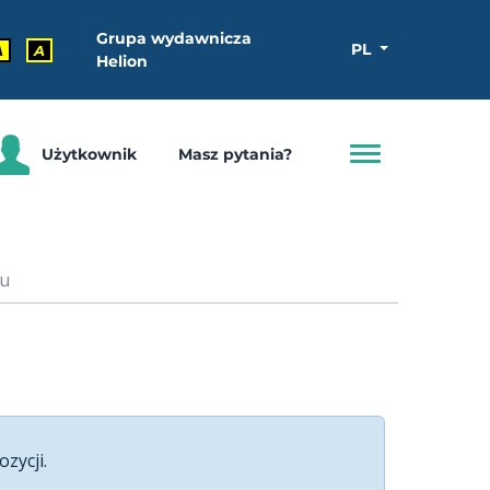
Grupa wydawnicza
PL
A
A
Helion
Użytkownik
Masz pytania?
ju
ozycji.