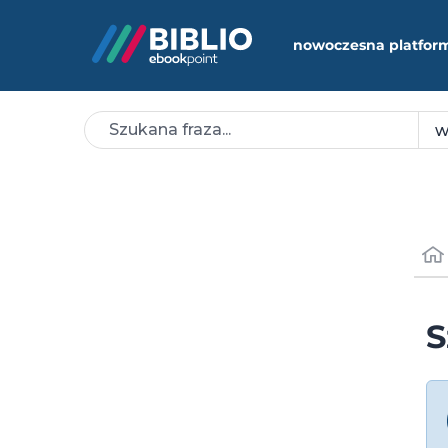
nowoczesna platfor
S