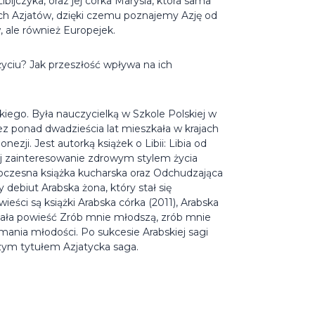
bijczyka, oraz jej córka Marysia, która sama
wych Azjatów, dzięki czemu poznajemy Azję od
, ale również Europejek.
 życiu? Jak przeszłość wpływa na ich
iego. Była nauczycielką w Szkole Polskiej w
ez ponad dwadzieścia lat mieszkała w krajach
ezji. Jest autorką książek o Libii: Libia od
Jej zainteresowanie zdrowym stylem życia
oczesna książka kucharska oraz Odchudzająca
 debiut Arabska żona, który stał się
ieści są książki Arabska córka (2011), Arabska
ydała powieść Zrób mnie młodszą, zrób mnie
ania młodości. Po sukcesie Arabskiej sagi
zym tytułem Azjatycka saga.