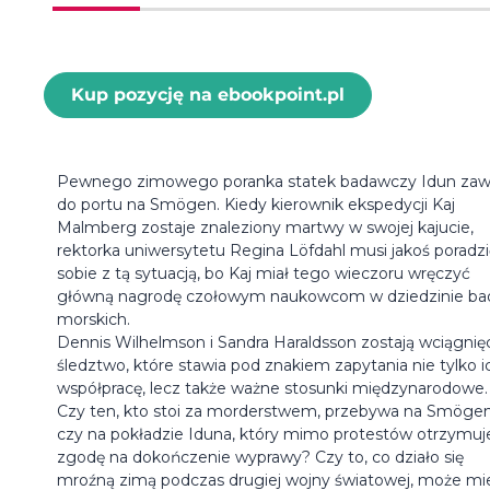
Kup pozycję na ebookpoint.pl
Pewnego zimowego poranka statek badawczy Idun zawi
do portu na Smögen. Kiedy kierownik ekspedycji Kaj
Malmberg zostaje znaleziony martwy w swojej kajucie,
rektorka uniwersytetu Regina Löfdahl musi jakoś poradzi
sobie z tą sytuacją, bo Kaj miał tego wieczoru wręczyć
główną nagrodę czołowym naukowcom w dziedzinie ba
morskich.
Dennis Wilhelmson i Sandra Haraldsson zostają wciągnię
śledztwo, które stawia pod znakiem zapytania nie tylko i
współpracę, lecz także ważne stosunki międzynarodowe.
Czy ten, kto stoi za morderstwem, przebywa na Smögen
czy na pokładzie Iduna, który mimo protestów otrzymuj
zgodę na dokończenie wyprawy? Czy to, co działo się
mroźną zimą podczas drugiej wojny światowej, może mi