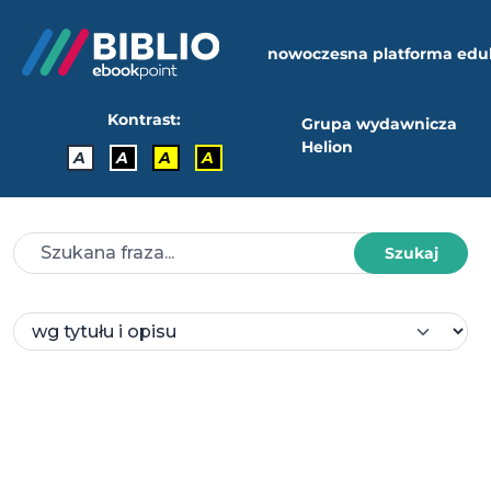
nowoczesna platforma edu
Kontrast:
Grupa wydawnicza
Helion
A
A
A
A
Szukaj