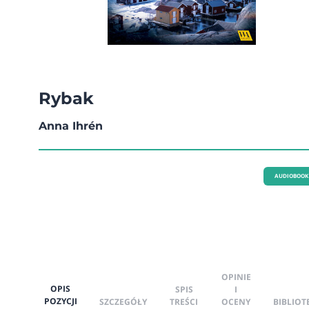
Rybak
Anna Ihrén
AUDIOBOOK
OPINIE
OPIS
SPIS
I
POZYCJI
SZCZEGÓŁY
TREŚCI
OCENY
BIBLIOT