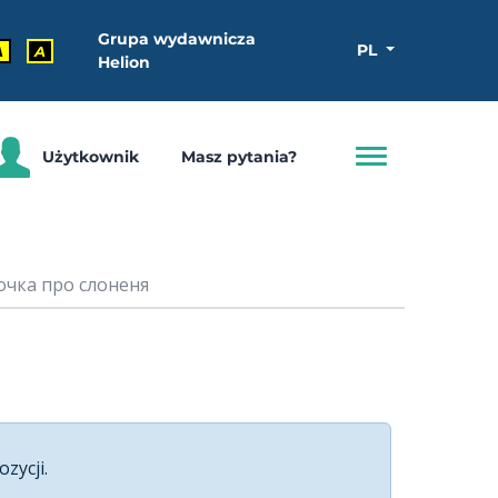
Grupa wydawnicza
PL
A
A
Helion
Użytkownik
Masz pytania?
зочка про слоненя
ozycji.