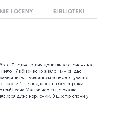
NIE I OCENY
BIBLIOTEKI
обота. Та одного дня допитливе слоненя на
нило!.. Якби ж воно знало, чим снідає
завершиться змаганням із перетягування
то ніколи б не подалося на берег річки
отом! І хоча Малюк через цю оказію
иявився дуже корисним. З цих пір слони у