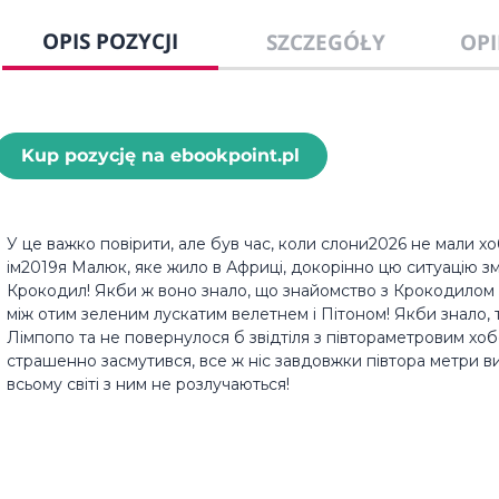
OPIS POZYCJI
SZCZEGÓŁY
OPI
Kup pozycję na ebookpoint.pl
У це важко повірити, але був час, коли слони2026 не мали х
ім2019я Малюк, яке жило в Африці, докорінно цю ситуацію змі
Крокодил! Якби ж воно знало, що знайомство з Крокодилом 
між отим зеленим лускатим велетнем і Пітоном! Якби знало, 
Лімпопо та не повернулося б звідтіля з півтораметровим хоб
страшенно засмутився, все ж ніс завдовжки півтора метри в
всьому світі з ним не розлучаються!