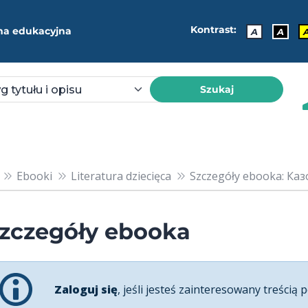
Kontrast:
ma edukacyjna
A
A
Szukaj
Ebooki
Literatura dziecięca
Szczegóły ebooka: Ка
zczegóły ebooka
Zaloguj się
, jeśli jesteś zainteresowany treścią p