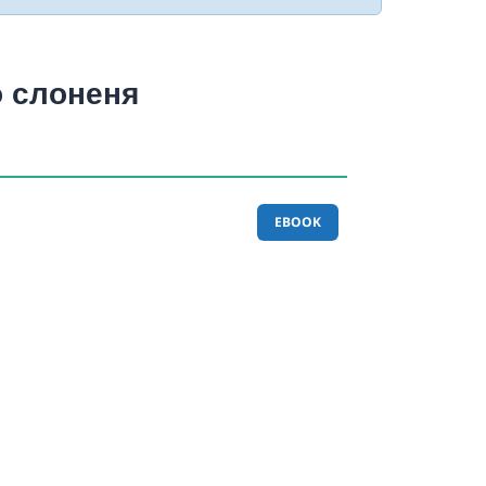
о слоненя
EBOOK