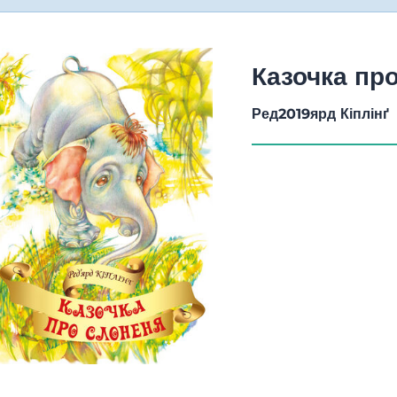
Казочка пр
Ред2019ярд Кіплінґ