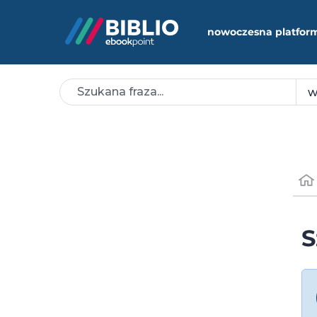
nowoczesna platfor
S