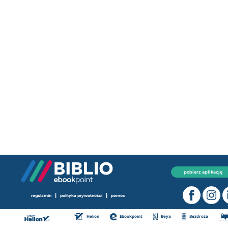
pobierz aplikację
|
|
regulamin
polityka prywatności
pomoc
Helion
Ebookpoint
Beya
Bezdroza