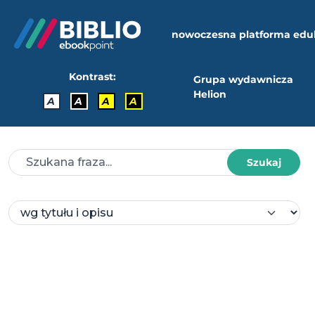
nowoczesna platforma edu
Kontrast:
Grupa wydawnicza
Helion
A
A
A
A
Szukaj