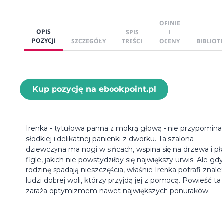
OPINIE
OPIS
SPIS
I
POZYCJI
SZCZEGÓŁY
TREŚCI
OCENY
BIBLIOT
Kup pozycję na ebookpoint.pl
Irenka - tytułowa panna z mokrą głową - nie przypomina
słodkiej i delikatnej panienki z dworku. Ta szalona
dziewczyna ma nogi w sińcach, wspina się na drzewa i pł
figle, jakich nie powstydziłby się największy urwis. Ale gd
rodzinę spadają nieszczęścia, właśnie Irenka potrafi znale
ludzi dobrej woli, którzy przyjdą jej z pomocą. Powieść ta
zaraża optymizmem nawet największych ponuraków.