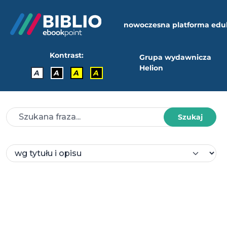
nowoczesna platforma edu
Kontrast:
Grupa wydawnicza
Helion
A
A
A
A
Szukaj