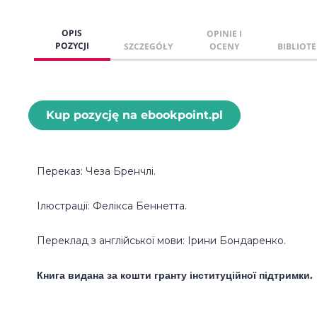
OPIS
OPINIE I
POZYCJI
SZCZEGÓŁY
OCENY
BIBLIOTE
Kup pozycję na ebookpoint.pl
Переказ: Чеза Бренчлі.
Ілюстрації: Фелікса Беннетта.
Переклад з англійської мови: Ірини Бондаренко.
Книга видана за кошти гранту інституційної підтримки.