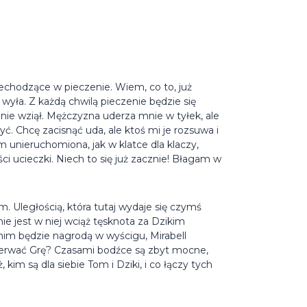
zechodzące w pieczenie. Wiem, co to, już
wyła. Z każdą chwilą pieczenie będzie się
nie wziął. Mężczyzna uderza mnie w tyłek, ale
yć. Chcę zacisnąć uda, ale ktoś mi je rozsuwa i
m unieruchomiona, jak w klatce dla klaczy,
 ucieczki. Niech to się już zacznie! Błagam w
. Uległością, która tutaj wydaje się czymś
śnie jest w niej wciąż tęsknota za Dzikim
z nim będzie nagrodą w wyścigu, Mirabell
zerwać Grę? Czasami bodźce są zbyt mocne,
 kim są dla siebie Tom i Dziki, i co łączy tych