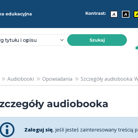
Kontrast:
ma edukacyjna
A
A
Szukaj
Audiobooki
Opowiadania
Szczegóły audiobooka: Wak
zczegóły audiobooka
Zaloguj się
, jeśli jesteś zainteresowany treścią p