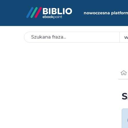
nowoczesna platfor
S