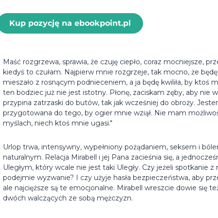
Kup pozycję na ebookpoint.pl
Maść rozgrzewa, sprawia, że czuję ciepło, coraz mocniejsze, pr
kiedyś to czułam. Najpierw mnie rozgrzeje, tak mocno, że będę 
mieszało z rosnącym podnieceniem, a ja będę kwiliła, by ktoś m
ten bodziec już nie jest istotny. Płonę, zaciskam zęby, aby nie w
przypina zatrzaski do butów, tak jak wcześniej do obroży. Jeste
przygotowana do tego, by ogier mnie wziął. Nie mam możliwości
myślach, niech ktoś mnie ugasi."
Urlop trwa, intensywny, wypełniony pożądaniem, seksem i bólem
naturalnym. Relacja Mirabell i jej Pana zacieśnia się, a jednocze
Uległym, który wcale nie jest taki Uległy. Czy jeżeli spotkanie 
podejmie wyzwanie? I czy użyje hasła bezpieczeństwa, aby pr
ale najcięższe są te emocjonalne. Mirabell wreszcie dowie się też,
dwóch walczących ze sobą mężczyzn.