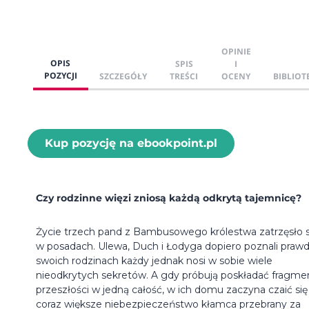
OPINIE
OPIS
SPIS
I
POZYCJI
SZCZEGÓŁY
TREŚCI
OCENY
BIBLIOT
Kup pozycję na ebookpoint.pl
Czy rodzinne więzi zniosą każdą odkrytą tajemnicę?
Życie trzech pand z Bambusowego królestwa zatrzęsło s
w posadach. Ulewa, Duch i Łodyga dopiero poznali prawd
swoich rodzinach każdy jednak nosi w sobie wiele
nieodkrytych sekretów. A gdy próbują poskładać fragme
przeszłości w jedną całość, w ich domu zaczyna czaić się
coraz większe niebezpieczeństwo kłamca przebrany za