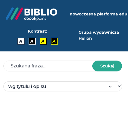
nowoczesna platforma edu
Kontrast:
Grupa wydawnicza
Helion
A
A
A
A
Szukaj