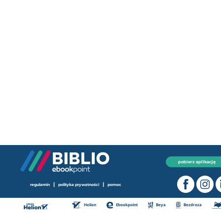
pobierz aplikację
|
|
regulamin
polityka prywatności
pomoc
Helion
Ebookpoint
Beya
Bezdroza