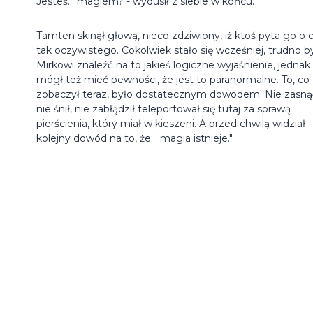
Jesteś... magiem? - wydusił z siebie w końcu.
Tamten skinął głową, nieco zdziwiony, iż ktoś pyta go o 
tak oczywistego. Cokolwiek stało się wcześniej, trudno b
Mirkowi znaleźć na to jakieś logiczne wyjaśnienie, jednak
mógł też mieć pewności, że jest to paranormalne. To, co
zobaczył teraz, było dostatecznym dowodem. Nie zasnął
nie śnił, nie zabłądził teleportował się tutaj za sprawą
pierścienia, który miał w kieszeni. A przed chwilą widział
kolejny dowód na to, że... magia istnieje."