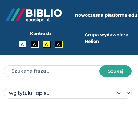
nowoczesna platforma edu
Kontrast:
Grupa wydawnicza
Helion
A
A
A
A
Szukaj