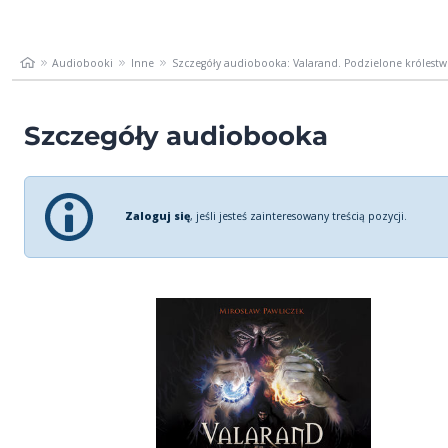
Audiobooki
Inne
Szczegóły audiobooka: Valarand. Podzielone królestwo
Szczegóły audiobooka
Zaloguj się
, jeśli jesteś zainteresowany treścią pozycji.