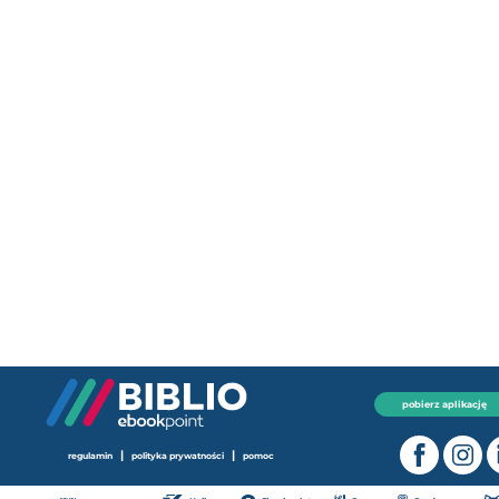
pobierz aplikację
|
|
regulamin
polityka prywatności
pomoc