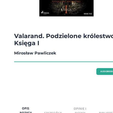
Valarand. Podzielone królestwo
Księga I
Mirosław Pawliczek
AUDIOBOOK
OPIS
OPINIE I
POZYCJI