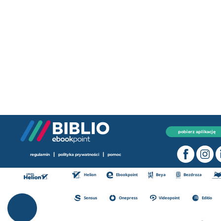
pobierz aplikację
|
|
regulamin
polityka prywatności
pomoc
Helion
Ebookpoint
Beya
Bezdroza
Sensus
Onepress
Videopoint
Editio