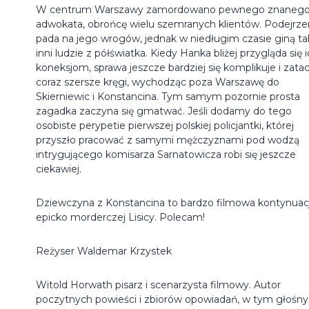
W centrum Warszawy zamordowano pewnego znaneg
adwokata, obrońcę wielu szemranych klientów. Podejrze
pada na jego wrogów, jednak w niedługim czasie giną ta
inni ludzie z półświatka. Kiedy Hanka bliżej przygląda się 
koneksjom, sprawa jeszcze bardziej się komplikuje i zata
coraz szersze kręgi, wychodząc poza Warszawę do
Skierniewic i Konstancina. Tym samym pozornie prosta
zagadka zaczyna się gmatwać. Jeśli dodamy do tego
osobiste perypetie pierwszej polskiej policjantki, której
przyszło pracować z samymi mężczyznami pod wodzą
intrygującego komisarza Sarnatowicza robi się jeszcze
ciekawiej.
Dziewczyna z Konstancina to bardzo filmowa kontynuac
epicko morderczej Lisicy. Polecam!
Reżyser Waldemar Krzystek
Witold Horwath pisarz i scenarzysta filmowy. Autor
poczytnych powieści i zbiorów opowiadań, w tym głośn