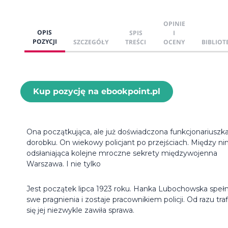
OPINIE
OPIS
SPIS
I
POZYCJI
SZCZEGÓŁY
TREŚCI
OCENY
BIBLIOT
Kup pozycję na ebookpoint.pl
Ona początkująca, ale już doświadczona funkcjonariuszk
dorobku. On wiekowy policjant po przejściach. Między ni
odsłaniająca kolejne mroczne sekrety międzywojenna
Warszawa. I nie tylko
Jest początek lipca 1923 roku. Hanka Lubochowska spełn
swe pragnienia i zostaje pracownikiem policji. Od razu traf
się jej niezwykle zawiła sprawa.