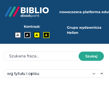
nowoczesna platforma edu
Kontrast:
Grupa wydawnicza
Helion
A
A
A
A
Szukaj