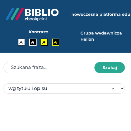
nowoczesna platforma edu
Kontrast:
Grupa wydawnicza
Helion
A
A
A
A
Szukaj