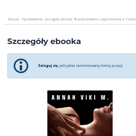
Ebooki
Opowiadania
Szczegóły ebooka: W poszukiwaniu zapomnienia 6: Czułoś
Szczegóły ebooka
Zaloguj się
, jeśli jesteś zainteresowany treścią pozycji.