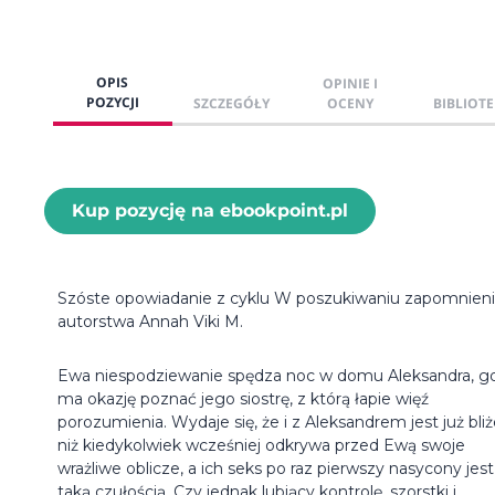
OPIS
OPINIE I
POZYCJI
SZCZEGÓŁY
OCENY
BIBLIOTE
Kup pozycję na ebookpoint.pl
Szóste opowiadanie z cyklu W poszukiwaniu zapomnieni
autorstwa Annah Viki M.
Ewa niespodziewanie spędza noc w domu Aleksandra, g
ma okazję poznać jego siostrę, z którą łapie więź
porozumienia. Wydaje się, że i z Aleksandrem jest już bliż
niż kiedykolwiek wcześniej odkrywa przed Ewą swoje
wrażliwe oblicze, a ich seks po raz pierwszy nasycony jest
taką czułością. Czy jednak lubiący kontrolę, szorstki i