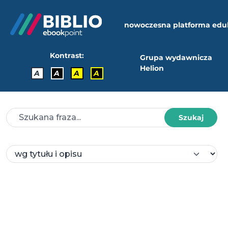
nowoczesna platforma edu
Kontrast:
Grupa wydawnicza
Helion
A
A
A
A
Szukaj