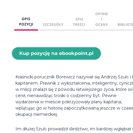
OPINIE
OPIS
SPIS
I
POZYCJI
SZCZEGÓŁY
TREŚCI
OCENY
BIBLIOT
Kup pozycję na ebookpoint.pl
Kraśnicki porucznik Borewicz nazywał się Andrzej Szulc i 
kapitanem. Prawnik z wykształcenia, inteligentny, cynicz
w milicji znalazł się z powodu łatwiejszego życia, które so
cenił, nienawidząc troski o codzienny byt. Pewne
wydarzenia w mieście pokrzyżowały plany kapitana,
wplątując go w historię zapoczątkowaną jeszcze w czasi
okupacji niemieckiej.
Im dłużej Szulc prowadził śledztwo, im bardziej wgłębiał 