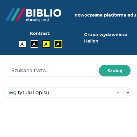
nowoczesna platforma edu
Kontrast:
Grupa wydawnicza
Helion
A
A
A
A
Szukaj