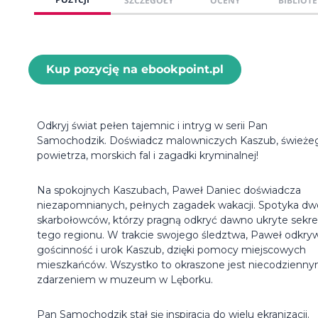
SZCZEGÓŁY
OCENY
BIBLIOTE
Kup pozycję na ebookpoint.pl
Odkryj świat pełen tajemnic i intryg w serii Pan
Samochodzik. Doświadcz malowniczych Kaszub, świeże
powietrza, morskich fal i zagadki kryminalnej!
Na spokojnych Kaszubach, Paweł Daniec doświadcza
niezapomnianych, pełnych zagadek wakacji. Spotyka d
skarbołowców, którzy pragną odkryć dawno ukryte sekre
tego regionu. W trakcie swojego śledztwa, Paweł odkry
gościnność i urok Kaszub, dzięki pomocy miejscowych
mieszkańców. Wszystko to okraszone jest niecodzienn
zdarzeniem w muzeum w Lęborku.
Pan Samochodzik stał się inspiracją do wielu ekranizacji.