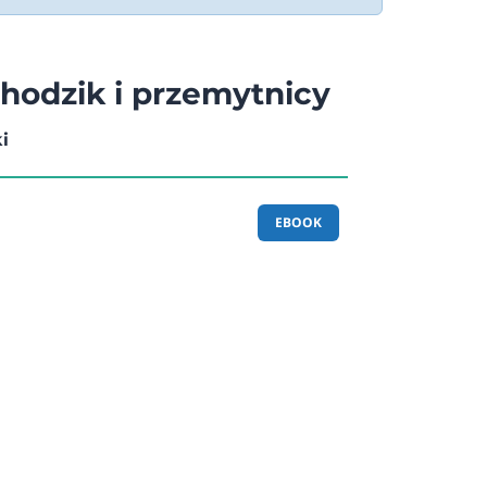
odzik i przemytnicy
i
EBOOK