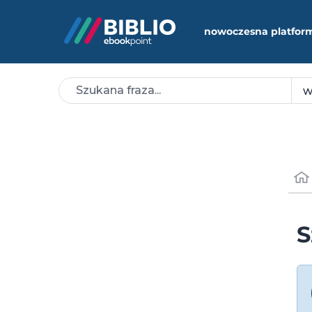
nowoczesna platfor
S