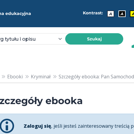
Kontrast:
ma edukacyjna
A
A
Szukaj
Ebooki
Kryminał
Szczegóły ebooka: Pan Samochodz
zczegóły ebooka
Zaloguj się
, jeśli jesteś zainteresowany treścią p