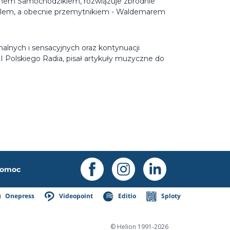
Panem Samochodzikiem, rozwiązuje zbrodnie
ielem, a obecnie przemytnikiem - Waldemarem
inalnych i sensacyjnych oraz kontynuacji
Polskiego Radia, pisał artykuły muzyczne do
omoc
Onepress
Videopoint
Editio
Sploty
© Helion 1991-2026