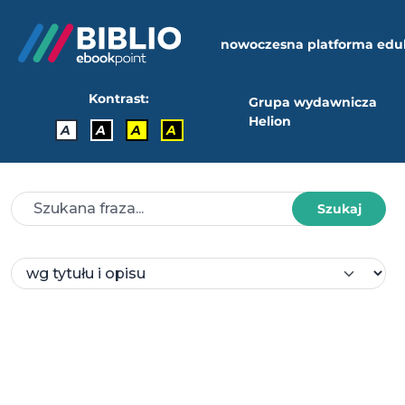
nowoczesna platforma edu
Kontrast:
Grupa wydawnicza
Helion
A
A
A
A
Szukaj