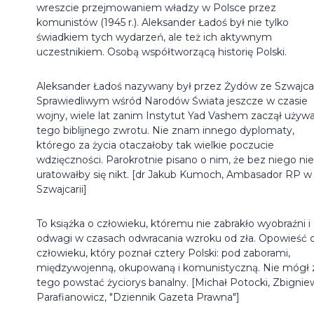
wreszcie przejmowaniem władzy w Polsce przez
komunistów (1945 r.). Aleksander Ładoś był nie tylko
świadkiem tych wydarzeń, ale też ich aktywnym
uczestnikiem. Osobą współtworzącą historię Polski.
Aleksander Ładoś nazywany był przez Żydów ze Szwajcar
Sprawiedliwym wśród Narodów Świata jeszcze w czasie
wojny, wiele lat zanim Instytut Yad Vashem zaczął używ
tego biblijnego zwrotu. Nie znam innego dyplomaty,
którego za życia otaczałoby tak wielkie poczucie
wdzięczności. Parokrotnie pisano o nim, że bez niego nie
uratowałby się nikt. [dr Jakub Kumoch, Ambasador RP w
Szwajcarii]
To książka o człowieku, któremu nie zabrakło wyobraźni i
odwagi w czasach odwracania wzroku od zła. Opowieść 
człowieku, który poznał cztery Polski: pod zaborami,
międzywojenną, okupowaną i komunistyczną. Nie mógł 
tego powstać życiorys banalny. [Michał Potocki, Zbignie
Parafianowicz, "Dziennik Gazeta Prawna"]