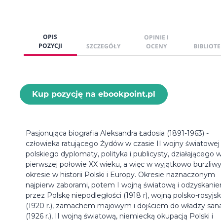
OPIS
OPINIE I
POZYCJI
SZCZEGÓŁY
OCENY
BIBLIOTE
Kup pozycję na ebookpoint.pl
Pasjonująca biografia Aleksandra Ładosia (1891-1963) -
człowieka ratującego Żydów w czasie II wojny światowej 
polskiego dyplomaty, polityka i publicysty, działającego 
pierwszej połowie XX wieku, a więc w wyjątkowo burzli
okresie w historii Polski i Europy. Okresie naznaczonym
najpierw zaborami, potem I wojną światową i odzyskani
przez Polskę niepodległości (1918 r), wojną polsko-rosyjs
(1920 r.), zamachem majowym i dojściem do władzy sana
(1926 r.), II wojną światową, niemiecką okupacją Polski i