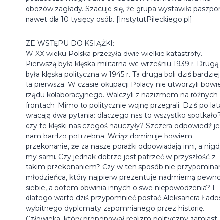
obozów zagłady. Szacuje się, że grupa wystawiła paszpo
nawet dla 10 tysięcy osób. [InstytutPileckiego.pl]
ZE WSTĘPU DO KSIĄŻKI:
W XX wieku Polska przeżyła dwie wielkie katastrofy.
Pierwszą była klęska militarna we wrześniu 1939 r. Drugą
była klęska polityczna w 1945 r. Ta druga boli dziś bardziej
ta pierwsza. W czasie okupacji Polacy nie utworzyli bow
rządu kolaboracyjnego. Walczyli z nazizmem na różnych
frontach. Mimo to politycznie wojnę przegrali. Dziś po la
wracają dwa pytania: dlaczego nas to wszystko spotkało?
czy te klęski nas czegoś nauczyły? Szczera odpowiedź je
nam bardzo potrzebna. Wciąż dominuje bowiem
przekonanie, że za nasze porażki odpowiadają inni, a nig
my sami. Czy jednak dobrze jest patrzeć w przyszłość z
takim przekonaniem? Czy w ten sposób nie przypomin
młodzieńca, który najpierw prezentuje nadmierną pewn
siebie, a potem obwinia innych o swe niepowodzenia? I
dlatego warto dziś przypomnieć postać Aleksandra Łados
wybitnego dyplomaty zapomnianego przez historię.
Człowieka, który proponował realizm polityczny zamiast