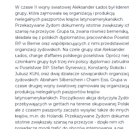
W czasie II wojny światowej Aleksander Ładoś był lidere
grupy, która zajmowała się organizacją i produkcją
nielegalnych paszportów krajów latynoamerykańskich.
Przekazywane Żydom dokumenty istotnie zwiększały ic
szansę na przeżycie. Grupa ta, zwana również berneńską,
składała się z polskich dyplomatów, pracowników Posels
RP w Bernie oraz współpracujących z nimi przedstawiciel
organizacji żydowskich. Na czele grupy stał Aleksander
Ładoś, charge d'affaires polskiego poselstwa. Oprócz nie
członkami grupy byli trzej inni polscy dyplomaci zatrudni
w Poselstwie RP: Stefan Ryniewicz, Konstanty Rokicki i
Juliusz KUhl, oraz dwaj działacze szwajcarskich organizacj
żydowskich: Abraham Silberschein i Chaim Eiss. Grupa w
czasie drugiej wojny światowej zajmowała się organizacją
produkcją nielegalnych paszportów krajów
latynoamerykańskich. Początkowo akcja dotyczyła Żyd
przebywających w gettach na terenie okupowanej Polski
ale z czasem paszporty zaczęto wysyłać także do innych
krajów, m.in. do Holandii. Przekazywane Żydom dokume
istotnie zwiększały szansę na przeżycie - dzięki nim ich
posiadacze mogli trafić do obozów internowania, a nie