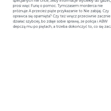
specjalnych nie chce, żeby informacje wyciekły do gazet,
prosi więc Furię o pomoc. Tymczasem morderca nie
próżnuje A przecież piąte przykazanie to Nie zabijaj. Czy
oprawca się opamięta? Czy też wręcz przeciwnie zacznie
działać szybciej, bo zdaje sobie sprawę, że policja i ABW
depczą mu po piętach, a trzeba dokończyć to, co się zac