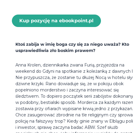
Kup pozycję na ebookpoint.pl
Ktoś zabija w imię boga czy się za niego uważa? Kto
usprawiedliwia zło boskim prawem?
Anna Krolen, dziennikarka zwana Furią, przyjeżdża na
weekend do Gdyni na spotkanie z koleżanką z dawnych l
Nie przypuszcza, że zostanie tu dłużej Nocą w hotelu sły
dziwne krzyki. Rano dowiaduje się, że w pokoju obok
popełniono morderstwo i zaczyna interesować się
śledztwem. To dopiero początek serii zabójstw dokonan
w podobny, bestialski sposób. Morderca za każdym raze
zostawia przy ofiarach wypisane krwią jedno z przykazań.
Chce zasugerować zbrodnie na tle religijnym czy sprowa
policję na fałszywy trop? Kiedy ginie znany w Elblągu pol
i inwestor, sprawę zaczyna badać ABW. Szef służb