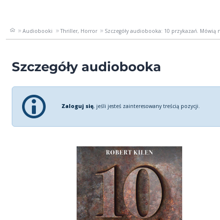
Audiobooki
Thriller, Horror
Szczegóły audiobooka: 10 przykazań. Mówią n
Szczegóły audiobooka
Zaloguj się
, jeśli jesteś zainteresowany treścią pozycji.