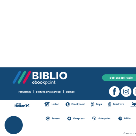
pobierz aplikację
|
|
regulamin
polityka prywatności
pomoc
Helion
Ebookpoint
Beya
Bezdroza
Sensus
Onepress
Videopoint
Editio
© Helion 1