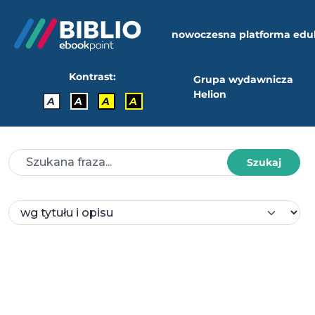
nowoczesna platforma edu
Kontrast:
Grupa wydawnicza
Helion
A
A
A
A
Szukaj