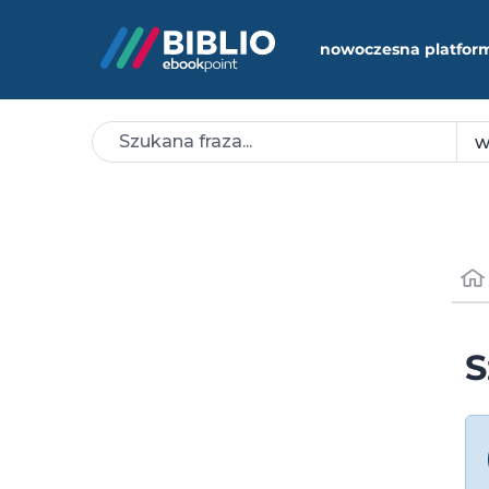
nowoczesna platfor
S