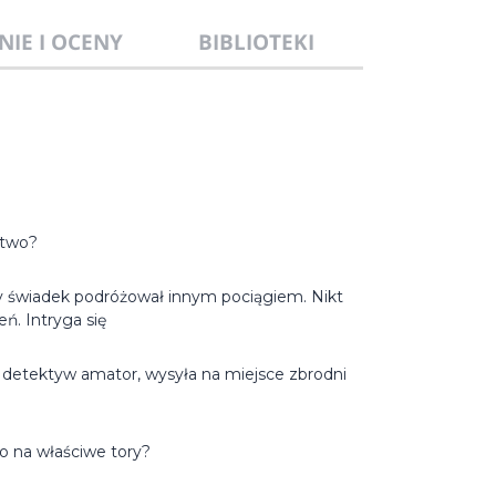
NIE I OCENY
BIBLIOTEKI
stwo?
yny świadek podróżował innym pociągiem. Nikt
eń. Intryga się
 detektyw amator, wysyła na miejsce zbrodni
wo na właściwe tory?