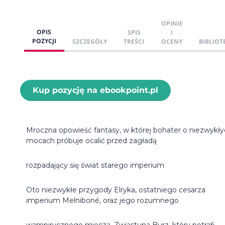
OPINIE
OPIS
SPIS
I
POZYCJI
SZCZEGÓŁY
TREŚCI
OCENY
BIBLIOT
Kup pozycję na ebookpoint.pl
Mroczna opowieść fantasy, w której bohater o niezwykł
mocach próbuje ocalić przed zagładą
rozpadający się świat starego imperium
Oto niezwykłe przygody Elryka, ostatniego cesarza
imperium Melniboné, oraz jego rozumnego
wampirycznego miecza, Zwiastuna Burz, który potrafi