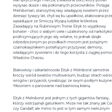
wysysać dusze i siłę pokonanych przeciwników. Potęga
Melnibonian, starożytnej rasy władającej światem przez
dziesięć tysięcy lat, chyli się ku upadkowi, atakowana prz
sąsiadujące ze Smoczą Wyspą ludzkie królestwa.
Zasiadający na Rubinowym Tronie Elryk to wyjątkowy
bohater - choć o słabym ciele i uzależniony od narkotyk
podtrzymujących jego siły witalne, to jednak dzięki
odziedziczonym po przodkach mocom jest potężnym
czarnoksiężnikiem potrafiącym przyzywać demony,
władającym żywiołami i do tego korzysta z ciągłej pomo
Władców Chaosu.
Białowłosy i szkarłatnoooki Elryk z Melniboné samotnie
kroczy wśród światów multiwersum, budząc strach wśró
wrogów i przyjaciół, rywalizując ze swym podłym kuzyn
Yrkoonem o panowanie nad baśniową krainą.
Elryk z Melniboné jest jednym z tych gigantów fantasy,
którzy wstrząsnęli gatunkiem. Może nie tak znany jak C
czy Gandalf, ale mimo to jest w tym samym nielicznym