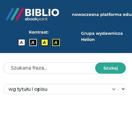
nowoczesna platforma edu
Kontrast:
Grupa wydawnicza
Helion
A
A
A
A
Szukaj