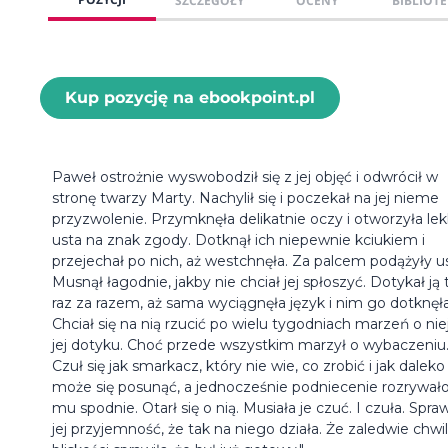
SZCZEGÓŁY
OCENY
BIBLIOTE
Kup pozycję na ebookpoint.pl
Paweł ostrożnie wyswobodził się z jej objęć i odwrócił w
stronę twarzy Marty. Nachylił się i poczekał na jej nieme
przyzwolenie. Przymknęła delikatnie oczy i otworzyła le
usta na znak zgody. Dotknął ich niepewnie kciukiem i
przejechał po nich, aż westchnęła. Za palcem podążyły us
Musnął łagodnie, jakby nie chciał jej spłoszyć. Dotykał ją 
raz za razem, aż sama wyciągnęła język i nim go dotknęła
Chciał się na nią rzucić po wielu tygodniach marzeń o niej
jej dotyku. Choć przede wszystkim marzył o wybaczeniu
Czuł się jak smarkacz, który nie wie, co zrobić i jak daleko
może się posunąć, a jednocześnie podniecenie rozrywał
mu spodnie. Otarł się o nią. Musiała je czuć. I czuła. Spraw
jej przyjemność, że tak na niego działa. Że zaledwie chwil