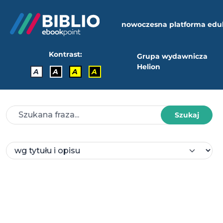
nowoczesna platforma edu
Kontrast:
Grupa wydawnicza
Helion
A
A
A
A
Szukaj