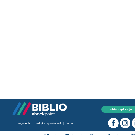
pobierz aplikację
|
|
regulamin
polityka prywatności
pomoc