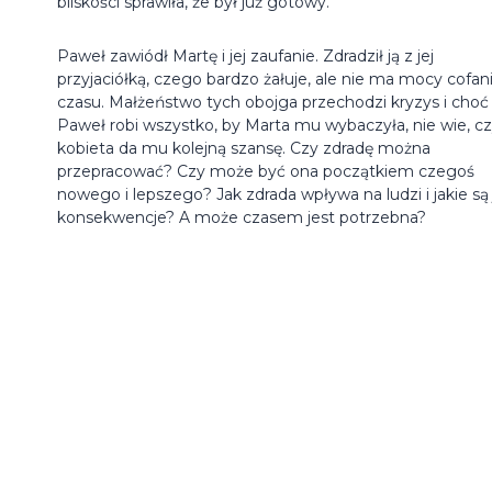
bliskości sprawiła, że był już gotowy."
Paweł zawiódł Martę i jej zaufanie. Zdradził ją z jej
przyjaciółką, czego bardzo żałuje, ale nie ma mocy cofan
czasu. Małżeństwo tych obojga przechodzi kryzys i choć
Paweł robi wszystko, by Marta mu wybaczyła, nie wie, c
kobieta da mu kolejną szansę. Czy zdradę można
przepracować? Czy może być ona początkiem czegoś
nowego i lepszego? Jak zdrada wpływa na ludzi i jakie są 
konsekwencje? A może czasem jest potrzebna?