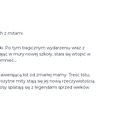
ch z mitami.
ki. Po tym tragicznym wydarzeniu wraz z
ąc w mury nowej szkoły, stara się wtopić w
omnieć...
wierającą list od zmarłej mamy. Treść listu,
ożytne mity stają się jej nową rzeczywistością.
 losy splatają się z legendami sprzed wieków.