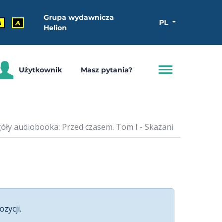
Grupa wydawnicza
PL
A
A
Helion
Użytkownik
Masz pytania?
óły audiobooka: Przed czasem. Tom I - Skazani
ozycji.