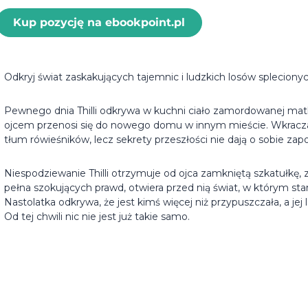
Kup pozycję na ebookpoint.pl
Odkryj świat zaskakujących tajemnic i ludzkich losów spleciony
Pewnego dnia Thilli odkrywa w kuchni ciało zamordowanej mat
ojcem przenosi się do nowego domu w innym mieście. Wkraczaj
tłum rówieśników, lecz sekrety przeszłości nie dają o sobie zap
Niespodziewanie Thilli otrzymuje od ojca zamkniętą szkatułkę, za
pełna szokujących prawd, otwiera przed nią świat, w którym star
Nastolatka odkrywa, że jest kimś więcej niż przypuszczała, a jej
Od tej chwili nic nie jest już takie samo.