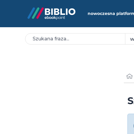
nowoczesna platfor
S