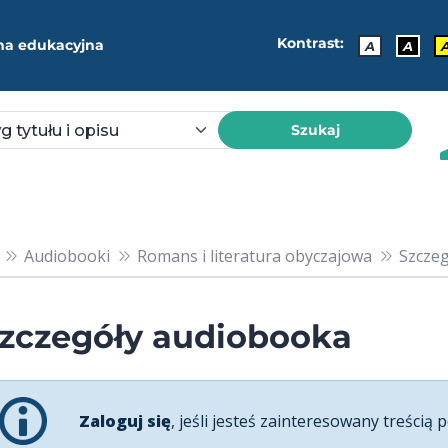
Kontrast:
ma edukacyjna
A
A
Szukaj
Audiobooki
Romans i literatura obyczajowa
Szczeg
zczegóły audiobooka
Zaloguj się
, jeśli jesteś zainteresowany treścią p