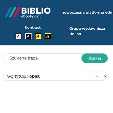
nowoczesna platforma edu
Kontrast:
Grupa wydawnicza
Helion
A
A
A
A
Szukaj