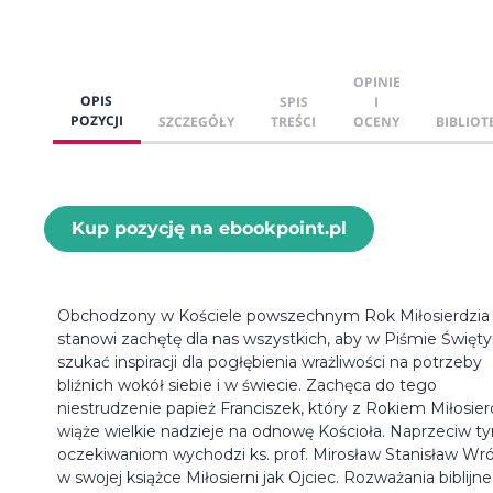
OPINIE
OPIS
SPIS
I
POZYCJI
SZCZEGÓŁY
TREŚCI
OCENY
BIBLIOT
Kup pozycję na ebookpoint.pl
Obchodzony w Kościele powszechnym Rok Miłosierdzia
stanowi zachętę dla nas wszystkich, aby w Piśmie Święt
szukać inspiracji dla pogłębienia wrażliwości na potrzeby
bliźnich wokół siebie i w świecie. Zachęca do tego
niestrudzenie papież Franciszek, który z Rokiem Miłosier
wiąże wielkie nadzieje na odnowę Kościoła. Naprzeciw t
oczekiwaniom wychodzi ks. prof. Mirosław Stanisław Wr
w swojej książce Miłosierni jak Ojciec. Rozważania biblijne