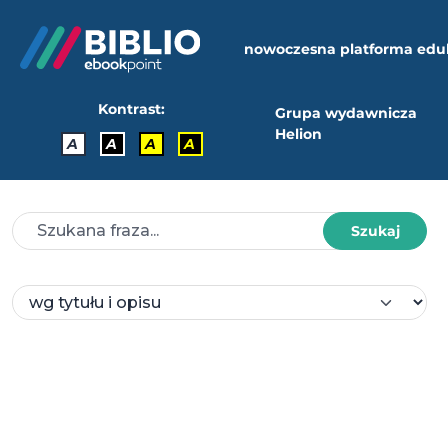
nowoczesna platforma edu
Kontrast:
Grupa wydawnicza
Helion
A
A
A
A
Szukaj