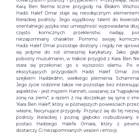
Karą Ben Nemsi liczne przygody na Bliskim Wschod
Hadżi Halef Omar staje się nieodłącznym elementem
literackiej podróży. Jego wyjątkowy talent do kwiecist
orientalnego języka oraz umiejętność wypowiadania dług
często komicznych przekleństw, nadają post
niezapomniany charakter. Pomimo swojej komiczno
Hadżi Halef Omar pozostaje dostojny i nigdy nie sprow
się jedynie do roli śmiesznej karykatury. Jako głę
pobożny muzułmanin, w trakcie przygód z Kara Ben N
stara się przekonać go o wyższości islamu. Po w
ekscytujących przygodach Hadżi Halef Omar zos
szejkiem Haddedihn, wielkiego plemienia Schamma
Jego życie rodzinne także nie pozostaje bez interesują
aspektów - jest mężem Hanneh, uważanej za "najpięknie
żonę na ziemi", a razem z nią doczekuje się syna o imi
'Kara Ben Halef', który w późniejszych powieściach prze
własne, fascynujące przygody. Przyłącz się do tej niezwy
podróży literackiej i poznaj głęboko rozbudowany ś
postaci Hadżiego Halefa Omara, który z pewno
dostarczy Ci niezapomnianych wrażeń i emocji.