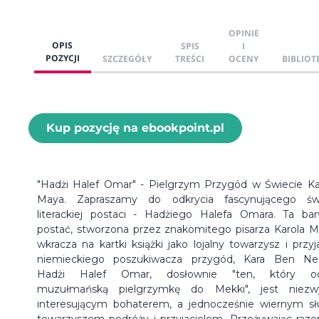
OPINIE
OPIS
SPIS
I
POZYCJI
SZCZEGÓŁY
TREŚCI
OCENY
BIBLIOT
Kup pozycję na ebookpoint.pl
"Hadżi Halef Omar" - Pielgrzym Przygód w Świecie Ka
Maya. Zapraszamy do odkrycia fascynującego św
literackiej postaci - Hadżiego Halefa Omara. Ta ba
postać, stworzona przez znakomitego pisarza Karola M
wkracza na kartki książki jako lojalny towarzysz i przyja
niemieckiego poszukiwacza przygód, Kara Ben Ne
Hadżi Halef Omar, dosłownie "ten, który od
muzułmańską pielgrzymkę do Mekki", jest niezw
interesującym bohaterem, a jednocześnie wiernym sł
towarzyszem podróży i przyjacielem. Przeżywając raz