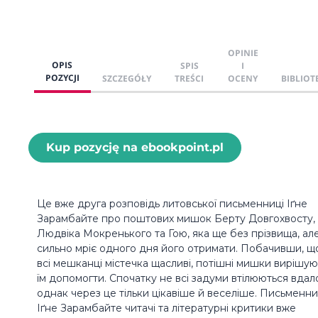
OPINIE
OPIS
SPIS
I
POZYCJI
SZCZEGÓŁY
TREŚCI
OCENY
BIBLIOT
Kup pozycję na ebookpoint.pl
Це вже друга розповідь литовської письменниці Іґне
Зарамбайте про поштових мишок Берту Довгохвосту,
Людвіка Мокренького та Гою, яка ще без прізвища, ал
сильно мріє одного дня його отримати. Побачивши, щ
всі мешканці містечка щасливі, потішні мишки вирішую
їм допомогти. Спочатку не всі задуми втілюються вдал
однак через це тільки цікавіше й веселіше. Письменн
Іґне Зарамбайте читачі та літературні критики вже