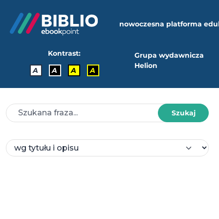
nowoczesna platforma edu
Kontrast:
Grupa wydawnicza
Helion
A
A
A
A
Szukaj