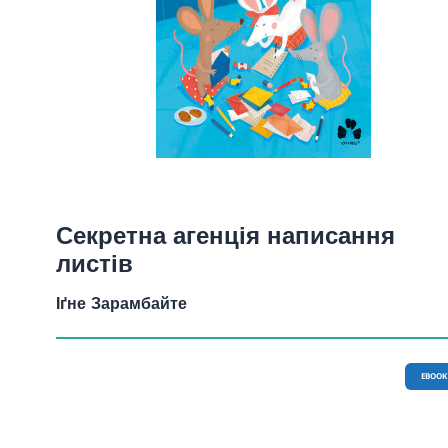
Секретна агенція написання
листів
Іґне Зарамбайте
EBOOK