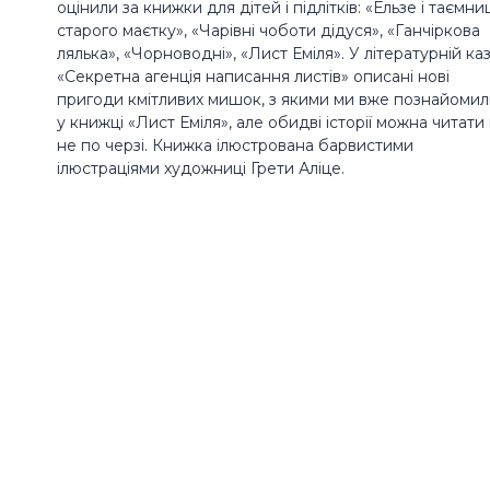
оцінили за книжки для дітей і підлітків: «Ельзе і таємни
старого маєтку», «Чарівні чоботи дідуся», «Ганчіркова
лялька», «Чорноводні», «Лист Еміля». У літературній каз
«Секретна агенція написання листів» описані нові
пригоди кмітливих мишок, з якими ми вже познайоми
у книжці «Лист Еміля», але обидві історії можна читати
не по черзі. Книжка ілюстрована барвистими
ілюстраціями художниці Грети Аліце.