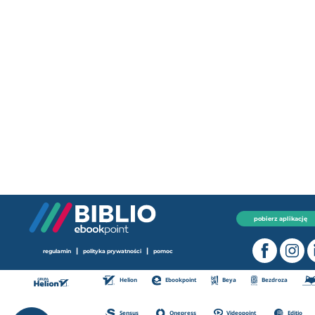
pobierz aplikację
|
|
regulamin
polityka prywatności
pomoc
Helion
Ebookpoint
Beya
Bezdroza
Sensus
Onepress
Videopoint
Editio