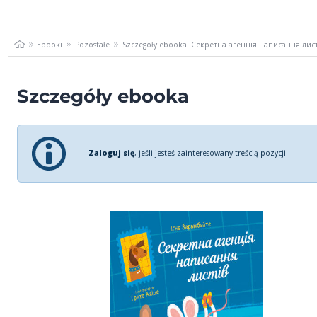
Ebooki
Pozostałe
Szczegóły ebooka: Секретна агенція написання лист
Szczegóły ebooka
Zaloguj się
, jeśli jesteś zainteresowany treścią pozycji.