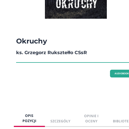
Okruchy
ks. Grzegorz Ruksztełło CSsR
AUDIOBOOK
OPIS
OPINIE I
POZYCJI
SZCZEGÓŁY
OCENY
BIBLIOTE