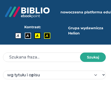
nowoczesna platforma edu
Kontrast:
Grupa wydawnicza
Helion
A
A
A
A
Szukaj