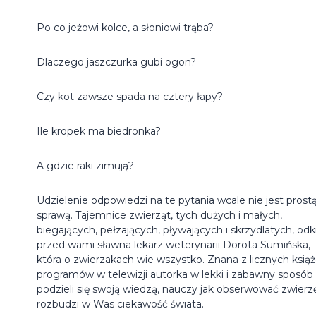
Po co jeżowi kolce, a słoniowi trąba?
Dlaczego jaszczurka gubi ogon?
Czy kot zawsze spada na cztery łapy?
Ile kropek ma biedronka?
A gdzie raki zimują?
Udzielenie odpowiedzi na te pytania wcale nie jest prost
sprawą. Tajemnice zwierząt, tych dużych i małych,
biegających, pełzających, pływających i skrzydlatych, odk
przed wami sławna lekarz weterynarii Dorota Sumińska,
która o zwierzakach wie wszystko. Znana z licznych książ
programów w telewizji autorka w lekki i zabawny sposób
podzieli się swoją wiedzą, nauczy jak obserwować zwierzę
rozbudzi w Was ciekawość świata.