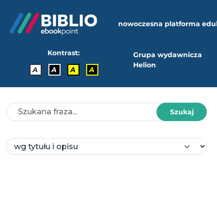
nowoczesna platforma edu
Kontrast:
Grupa wydawnicza
Helion
A
A
A
A
Szukaj