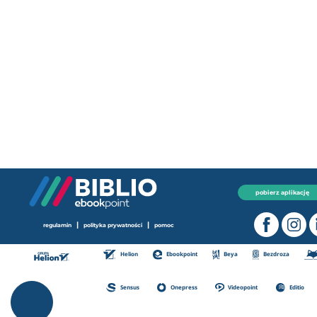
pobierz aplikację
|
|
regulamin
polityka prywatności
pomoc
Helion
Ebookpoint
Beya
Bezdroza
Sensus
Onepress
Videopoint
Editio