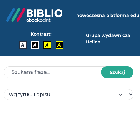
nowoczesna platforma edu
Kontrast:
Grupa wydawnicza
Helion
A
A
A
A
Szukaj