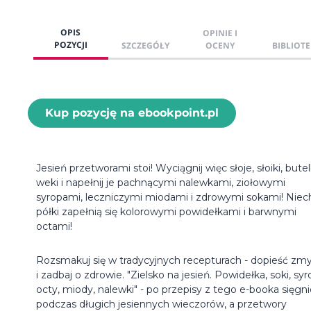
OPIS
OPINIE I
POZYCJI
SZCZEGÓŁY
OCENY
BIBLIOTE
Kup pozycję na ebookpoint.pl
Jesień przetworami stoi! Wyciągnij więc słoje, słoiki, butelk
weki i napełnij je pachnącymi nalewkami, ziołowymi
syropami, leczniczymi miodami i zdrowymi sokami! Niec
półki zapełnią się kolorowymi powidełkami i barwnymi
octami!
Rozsmakuj się w tradycyjnych recepturach - dopieść zmy
i zadbaj o zdrowie. "Zielsko na jesień. Powidełka, soki, syr
octy, miody, nalewki" - po przepisy z tego e-booka sięgn
podczas długich jesiennych wieczorów, a przetwory