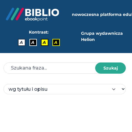
nowoczesna platforma edu
Kontrast:
Grupa wydawnicza
Helion
A
A
A
A
Szukaj