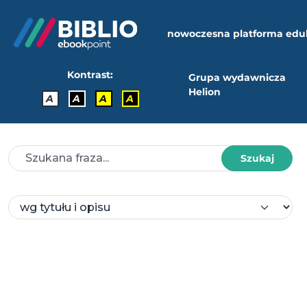
nowoczesna platforma edu
Kontrast:
Grupa wydawnicza
Helion
A
A
A
A
Szukaj