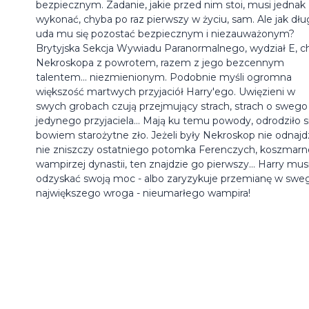
bezpiecznym. Zadanie, jakie przed nim stoi, musi jednak
wykonać, chyba po raz pierwszy w życiu, sam. Ale jak dł
uda mu się pozostać bezpiecznym i niezauważonym?
Brytyjska Sekcja Wywiadu Paranormalnego, wydział E, c
Nekroskopa z powrotem, razem z jego bezcennym
talentem... niezmienionym. Podobnie myśli ogromna
większość martwych przyjaciół Harry'ego. Uwięzieni w
swych grobach czują przejmujący strach, strach o swego
jedynego przyjaciela... Mają ku temu powody, odrodziło s
bowiem starożytne zło. Jeżeli były Nekroskop nie odnajdz
nie zniszczy ostatniego potomka Ferenczych, koszmarne
wampirzej dynastii, ten znajdzie go pierwszy... Harry mus
odzyskać swoją moc - albo zaryzykuje przemianę w swe
największego wroga - nieumarłego wampira!