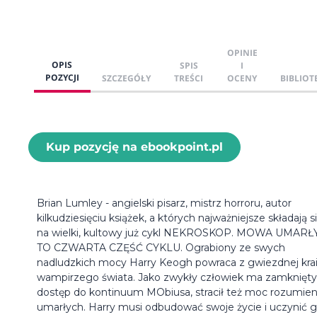
OPINIE
OPIS
SPIS
I
POZYCJI
SZCZEGÓŁY
TREŚCI
OCENY
BIBLIOT
Kup pozycję na ebookpoint.pl
Brian Lumley - angielski pisarz, mistrz horroru, autor
kilkudziesięciu książek, a których najważniejsze składają s
na wielki, kultowy już cykl NEKROSKOP. MOWA UMAR
TO CZWARTA CZĘŚĆ CYKLU. Ograbiony ze swych
nadludzkich mocy Harry Keogh powraca z gwiezdnej kra
wampirzego świata. Jako zwykły człowiek ma zamknięty
dostęp do kontinuum MObiusa, stracił też moc rozumien
umarłych. Harry musi odbudować swoje życie i uczynić 