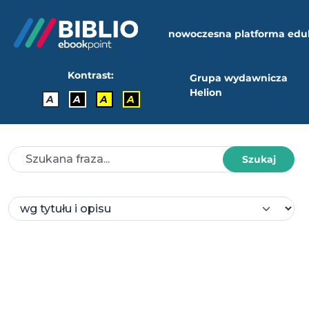
nowoczesna platforma edu
Kontrast:
Grupa wydawnicza
Helion
A
A
A
A
Szukaj