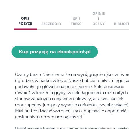
OPINIE
OPIS
SPIS
I
POZYCJI
SZCZEGÓŁY
TREŚCI
OCENY
BIBLIOT
Kup pozycję na ebookpoint.pl
Czarny bez rośnie niemalże na wyciągnięcie ręki - w two
ogrodzie, w parku, w lesie. Nasze babcie robiły z niego sok
podawały go głównie na przeziębienie. Sok stosowano
również w leczeniu grypy, w celu łagodzenia rozmaitych
stanów zapalnych i objawów cukrzycy, a także jako lek
moczopędny (np. przy wysokim ciśnieniu czy obrzękach)
Miał on też działać wzmacniająco, poprawiać odporność i
doskonałym remedium na kaszel.
Współczesne badania naukowe potwierdzają, że właściw