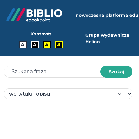
nowoczesna platforma edu
Kontrast:
Grupa wydawnicza
Helion
A
A
A
A
Szukaj