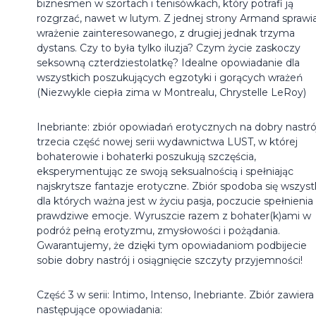
biznesmen w szortach i tenisówkach, który potrafi ją
rozgrzać, nawet w lutym. Z jednej strony Armand sprawi
wrażenie zainteresowanego, z drugiej jednak trzyma
dystans. Czy to była tylko iluzja? Czym życie zaskoczy
seksowną czterdziestolatkę? Idealne opowiadanie dla
wszystkich poszukujących egzotyki i gorących wrażeń
(Niezwykle ciepła zima w Montrealu, Chrystelle LeRoy)
Inebriante: zbiór opowiadań erotycznych na dobry nastró
trzecia część nowej serii wydawnictwa LUST, w której
bohaterowie i bohaterki poszukują szczęścia,
eksperymentując ze swoją seksualnością i spełniając
najskrytsze fantazje erotyczne. Zbiór spodoba się wszyst
dla których ważna jest w życiu pasja, poczucie spełnienia 
prawdziwe emocje. Wyruszcie razem z bohater(k)ami w
podróż pełną erotyzmu, zmysłowości i pożądania.
Gwarantujemy, że dzięki tym opowiadaniom podbijecie
sobie dobry nastrój i osiągnięcie szczyty przyjemności!
Część 3 w serii: Intimo, Intenso, Inebriante. Zbiór zawiera
następujące opowiadania: