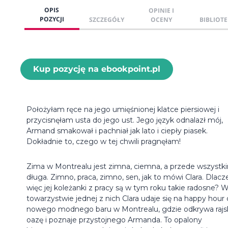
OPIS
OPINIE I
POZYCJI
SZCZEGÓŁY
OCENY
BIBLIOTE
Kup pozycję na ebookpoint.pl
Położyłam ręce na jego umięśnionej klatce piersiowej i
przycisnęłam usta do jego ust. Jego język odnalazł mój,
Armand smakował i pachniał jak lato i ciepły piasek.
Dokładnie to, czego w tej chwili pragnęłam!
Zima w Montrealu jest zimna, ciemna, a przede wszystk
długa. Zimno, praca, zimno, sen, jak to mówi Clara. Dlac
więc jej koleżanki z pracy są w tym roku takie radosne? 
towarzystwie jednej z nich Clara udaje się na happy hour
nowego modnego baru w Montrealu, gdzie odkrywa rajs
oazę i poznaje przystojnego Armanda. To opalony