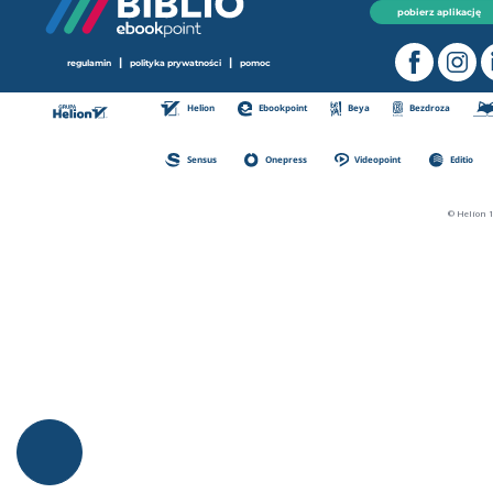
pobierz aplikację
|
|
regulamin
polityka prywatności
pomoc
Helion
Ebookpoint
Beya
Bezdroza
Sensus
Onepress
Videopoint
Editio
© Helion 1