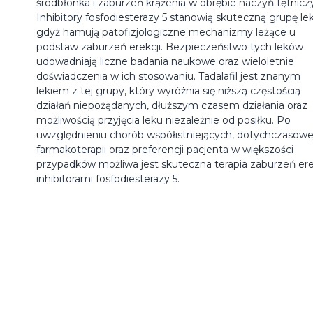
śródbłonka i zaburzeń krążenia w obrębie naczyń tętnicz
Inhibitory fosfodiesterazy 5 stanowią skuteczną grupę le
gdyż hamują patofizjologiczne mechanizmy leżące u
podstaw zaburzeń erekcji. Bezpieczeństwo tych leków
udowadniają liczne badania naukowe oraz wieloletnie
doświadczenia w ich stosowaniu. Tadalafil jest znanym
lekiem z tej grupy, który wyróżnia się niższą częstością
działań niepożądanych, dłuższym czasem działania oraz
możliwością przyjęcia leku niezależnie od posiłku. Po
uwzględnieniu chorób współistniejących, dotychczasowe
farmakoterapii oraz preferencji pacjenta w większości
przypadków możliwa jest skuteczna terapia zaburzeń ere
inhibitorami fosfodiesterazy 5.