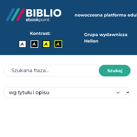
nowoczesna platforma edu
Kontrast:
Grupa wydawnicza
Helion
A
A
A
A
Szukaj